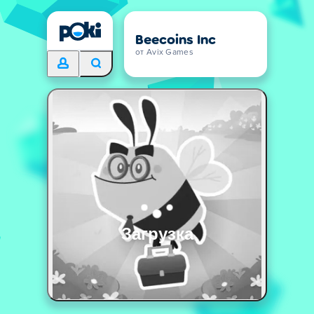
Beecoins Inc
от Avix Games
Загрузка