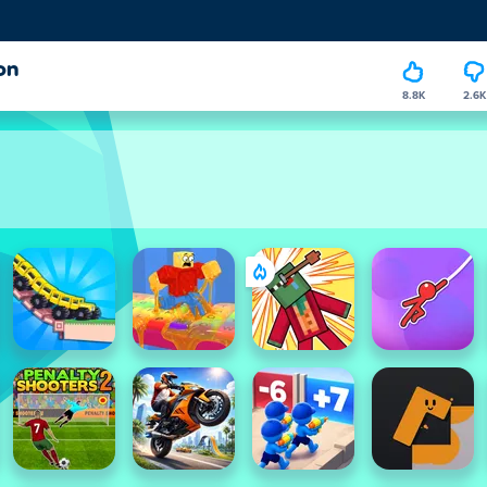
on
8.8K
2.6K