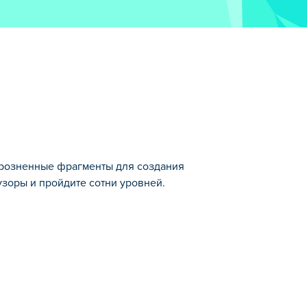
разрозненные фрагменты для создания
зоры и пройдите сотни уровней.
чших игр из категории Головоломки.