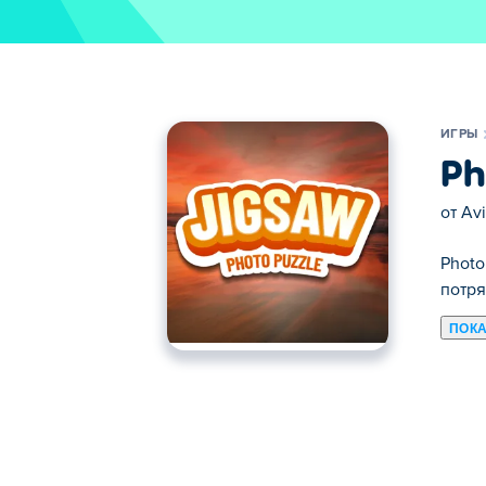
ИГРЫ
Ph
от
Av
Photo
потря
ПОКА
Здесь можно сыграть в Photo Puzzle: Jig