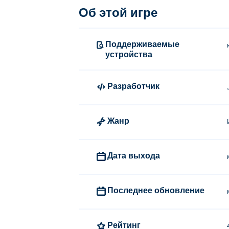
Как играть в Supercar Legends?
Об этой игре
Для перемещения проведите пальцем вл
Поддерживаемые
Кто создал Supercar Legends?
устройства
Supercar Legends создана компанией Jung
Control Legends
и
Neon Challenge Lege
Разработчик
Как я могу бесплатно поиграть в
Жанр
В Supercar Legends можно играть беспла
Можно ли играть в Supercar Leg
Дата выхода
В Supercar Legends можно играть на ко
Последнее обновление
Рейтинг