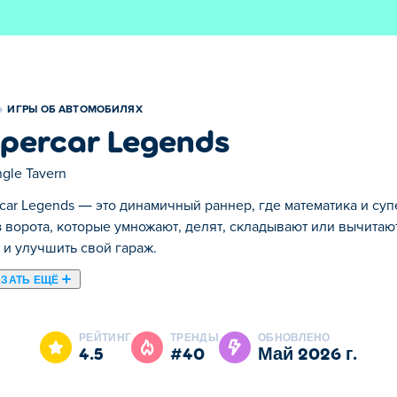
ИГРЫ ОБ АВТОМОБИЛЯХ
percar Legends
gle Tavern
car Legends — это динамичный раннер, где математика и су
 ворота, которые умножают, делят, складывают или вычитаю
 и улучшить свой гараж.
ЗАТЬ ЕЩЁ
нер, где математика и суперкары сталкиваются! Проезжайте
числа, чтобы увеличить свой доход и улучшить свой гараж. 
РЕЙТИНГ
ТРЕНДЫ
ОБНОВЛЕНО
рибылью или продолжать пополнять свою коллекцию мечты, и 
4.5
#40
май 2026 г.
 Увеличивайте свои показатели, улучшайте свои автомобили