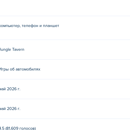
ево/вправо или перетащите (на рабочем столе: клавиши A/
компьютер, телефон и планшет
le Tavern. Играйте и в другие их игры на [ссылка на игру]. P
nds
!
Jungle Tavern
 Supercar Legends?
Игры об автомобилях
тно на Poki.
ends на мобильных устройствах и компьютерах?
май 2026 г.
мпьютере и мобильных устройствах, таких как телефоны и пл
май 2026 г.
4.5 (81,609 голосов)