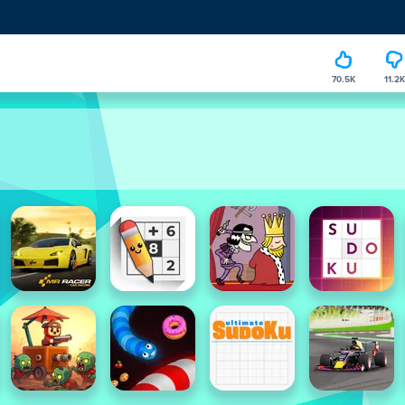
70.5K
11.2K