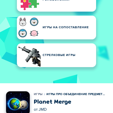
ИГРЫ НА СОПОСТАВЛЕНИЕ
СТРЕЛКОВЫЕ ИГРЫ
ИГРЫ
ИГРЫ ПРО ОБЪЕДИНЕНИЕ ПРЕДМЕТОВ
Planet Merge
от
JMD