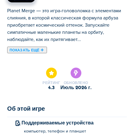
Planet Merge — это игра-головоломка с элементами
слияния, в которой классическая формула арбуза
приобретает космический оттенок. Запускайте
симпатичные маленькие планеты на орбиту,
наблюдайте, как их притягивает...
ПОКАЗАТЬ ЕЩЁ
Planet Merge — это игра-головоломка с элементами
слияния, в которой классическая формула арбуза
приобретает космический оттенок. Запускайте
симпатичные маленькие планеты на орбиту,
РЕЙТИНГ
ОБНОВЛЕНО
наблюдайте, как их притягивает гравитация, и
4.3
июль 2026 г.
объединяйте совпадающие планеты, чтобы создавать
более крупные и впечатляющие миры. Чем дальше
вы продвигаетесь, тем больше планет открываете —
Об этой игре
от крошечных лун до гигантских газовых гигантов.
Игра проста в освоении, но от неё невозможно
Поддерживаемые устройства
оторваться. Насколько большой вы сможете сделать
компьютер, телефон и планшет