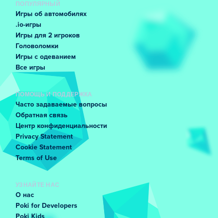
ПОПУЛЯРНЫЙ
Игры об автомобилях
.io-игры
Игры для 2 игроков
Головоломки
Игры с одеванием
Все игры
ПОМОЩЬ И ПОДДЕРЖКА
Часто задаваемые вопросы
Обратная связь
Центр конфиденциальности
Privacy Statement
Cookie Statement
Terms of Use
УЗНАЙТЕ НАС
О нас
Poki for Developers
Poki Kids