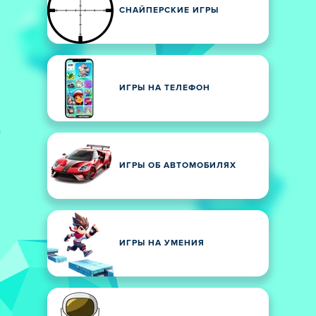
СНАЙПЕРСКИЕ ИГРЫ
ИГРЫ НА ТЕЛЕФОН
ИГРЫ ОБ АВТОМОБИЛЯХ
ИГРЫ НА УМЕНИЯ