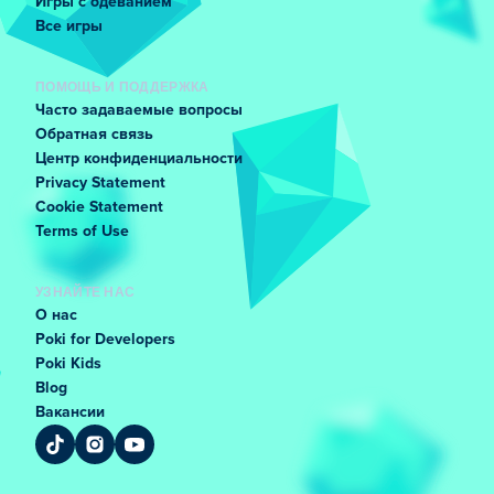
Игры с одеванием
Все игры
ПОМОЩЬ И ПОДДЕРЖКА
Часто задаваемые вопросы
Обратная связь
Центр конфиденциальности
Privacy Statement
Cookie Statement
Terms of Use
УЗНАЙТЕ НАС
О нас
Poki for Developers
Poki Kids
Blog
Вакансии