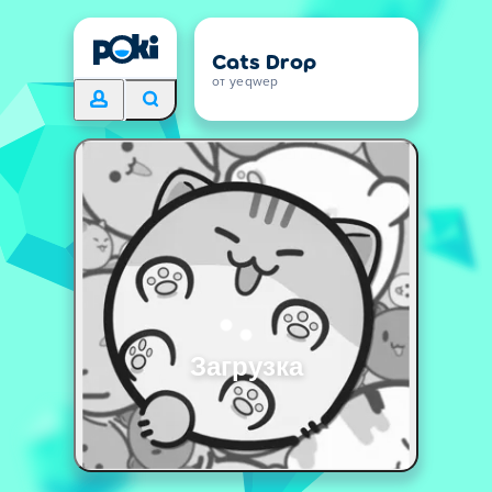
Cats Drop
от yeqwep
Загрузка