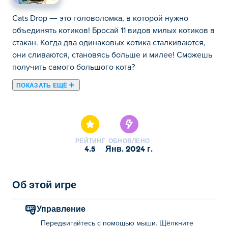
Cats Drop — это головоломка, в которой нужно
объединять котиков! Бросай 11 видов милых котиков в
стакан. Когда два одинаковых котика сталкиваются,
они сливаются, становясь больше и милее! Сможешь
получить самого большого кота?
ПОКАЗАТЬ ЕЩЁ
Cats Drop (ранее называвшаяся SSRB Ball) — это игра-
головоломка, наполненная очень милыми котиками!
Ваша миссия проста: создать самую большую кошку
на свете! Эти милые коты разных цветов и размеров
РЕЙТИНГ
ОБНОВЛЕНО
неожиданно упадут в мерную чашку, поэтому вам
4.5
янв. 2024 г.
нужно аккуратно разместить их в правильном
положении. Когда вы подбираете одинаковых кошек,
они сливаются в еще более крупных. Чем больше вы
Об этой игре
объединяетесь, тем выше поднимается ваш счет.
Сможете ли вы поймать самого большого кота,
Управление
прежде чем мерный стаканчик переполнится?
Передвигайтесь с помощью мыши. Щёлкните