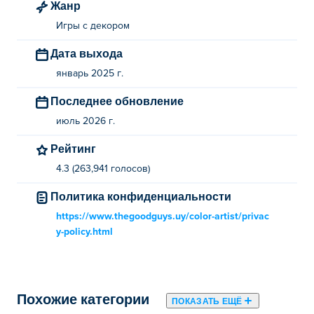
Жанр
Как можно бесплатно поиграть в Color
Игры с декором
Artist?
Дата выхода
Вы можете играть в Color Artist бесплатно на Poki.
январь 2025 г.
Последнее обновление
Могу ли я играть в Color Artist на
мобильных устройствах и компьютере?
июль 2026 г.
Рейтинг
В Color Artist можно играть на компьютере и
мобильных устройствах, таких как телефоны и
4.3 (263,941 голосов)
планшеты.
Политика конфиденциальности
https://www.thegoodguys.uy/color-artist/privac
y-policy.html
Похожие категории
ПОКАЗАТЬ ЕЩЁ