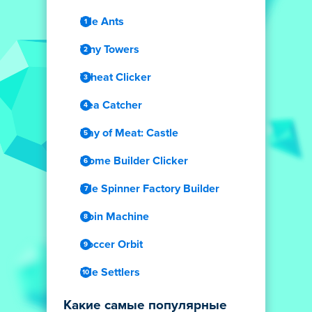
Idle Ants
Tiny Towers
Wheat Clicker
Sea Catcher
Day of Meat: Castle
Home Builder Clicker
Idle Spinner Factory Builder
Coin Machine
Soccer Orbit
Idle Settlers
Какие самые популярные