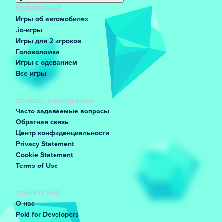
ПОПУЛЯРНЫЙ
Игры об автомобилях
.io-игры
Игры для 2 игроков
Головоломки
Игры с одеванием
Все игры
ПОМОЩЬ И ПОДДЕРЖКА
Часто задаваемые вопросы
Обратная связь
Центр конфиденциальности
Privacy Statement
Cookie Statement
Terms of Use
УЗНАЙТЕ НАС
О нас
Poki for Developers