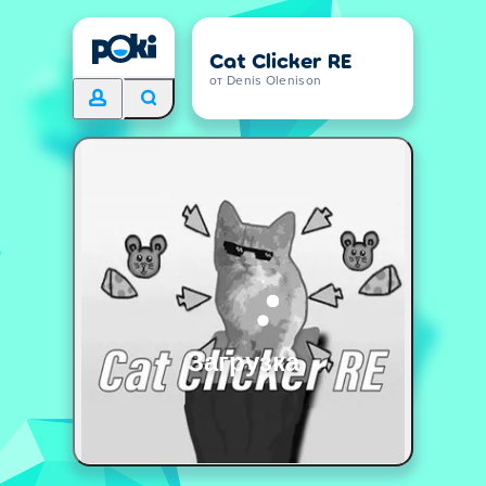
Cat Clicker RE
от Denis Olenison
Загрузка