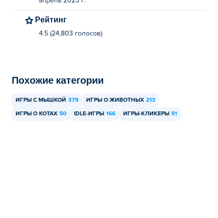
апрель 2023 г.
Вы можете бесплатно играть в Cat Clicker RE на Poki.
Рейтинг
Могу ли я играть в Cat Clicker RE на
мобильных устройствах и компьютерах?
4.5 (24,803 голосов)
В Cat Clicker RE можно играть на компьютере и
мобильных устройствах, таких как телефоны и
Похожие категории
планшеты.
/p>
ИГРЫ С МЫШКОЙ
379
ИГРЫ О ЖИВОТНЫХ
213
ИГРЫ О КОТАХ
50
IDLE-ИГРЫ
166
ИГРЫ-КЛИКЕРЫ
51