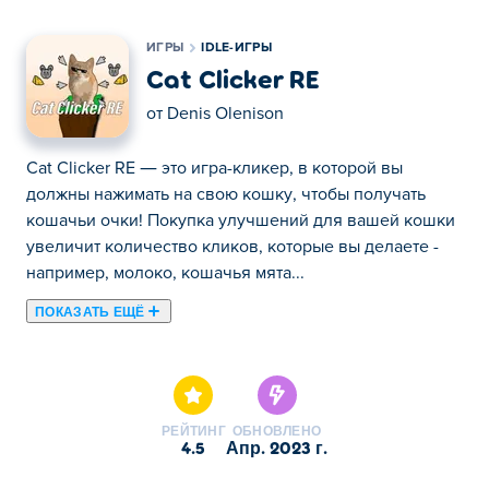
ИГРЫ
IDLE-ИГРЫ
Cat Clicker RE
от
Denis Olenison
Cat Clicker RE — это игра-кликер, в которой вы
должны нажимать на свою кошку, чтобы получать
кошачьи очки! Покупка улучшений для вашей кошки
увеличит количество кликов, которые вы делаете -
например, молоко, кошачья мята...
ПОКАЗАТЬ ЕЩЁ
Cat Clicker RE — это игра-кликер, в которой вы
должны нажимать на свою кошку, чтобы получать
кошачьи очки! Покупка улучшений для вашей кошки
увеличит количество кликов, которые вы делаете -
РЕЙТИНГ
ОБНОВЛЕНО
например, молоко, кошачья мята или мышь, с которой
4.5
апр. 2023 г.
можно играть! Используя Cat Sacrifice, вы