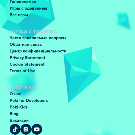
Головоломки
Игры с одеванием
Все игры
ПОМОЩЬ И ПОДДЕРЖКА
Часто задаваемые вопросы
Обратная связь
Центр конфиденциальности
Privacy Statement
Cookie Statement
Terms of Use
УЗНАЙТЕ НАС
О нас
Poki for Developers
Poki Kids
Blog
Вакансии