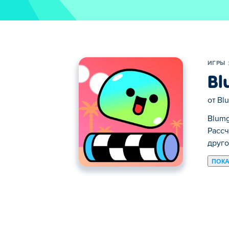
ИГРЫ
Bl
от
Bl
Blumg
Рассч
друго
ПОКА
Здесь можно сыграть в Blumgi Slime. B