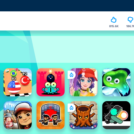
815.6K
186.7