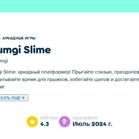
АРКАДНЫЕ ИГРЫ
umgi Slime
umgi
i Slime: аркадный платформер! Прыгайте слизью, преодоле
итывайте время для прыжков, избегайте шипов и достигайте
м!
ЗАТЬ ЕЩЁ
lumgi Slime это одна наших лучших игр из категории Аркадны
РЕЙТИНГ
ОБНОВЛЕНО
4.3
июль 2024 г.