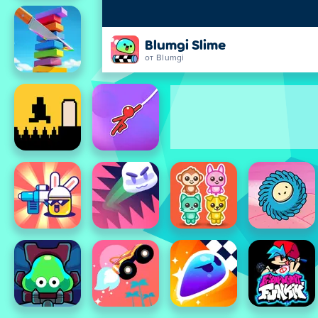
Blumgi Slime
от Blumgi