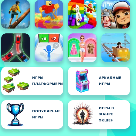
ИГРЫ-
АРКАДНЫЕ
И
ПЛАТФОРМЕРЫ
ИГРЫ
ИГРЫ В
ПОПУЛЯРНЫЕ
ЖАНРЕ
ИГРЫ
ЭКШЕН