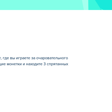
, где вы играете за очаровательного
ие монетки и находите 3 спрятанных
ного слайм-капельку! Перепрыгивайте
вне. Находите забавные бонусы по пути
воломки в этом липком приключении?