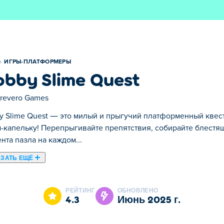
ИГРЫ-ПЛАТФОРМЕРЫ
obby Slime Quest
trevero Games
y Slime Quest — это милый и прыгучий платформенный квест
-капельку! Перепрыгивайте препятствия, собирайте блестящ
нта пазла на каждом...
ЗАТЬ ЕЩЁ
гучий платформенный квест, где вы играете за очарователь
етки и находите 3 спрятанных элемента пазла на каждом уро
РЕЙТИНГ
ОБНОВЛЕНО
ь цели. Готовы ли вы сжимать, подпрыгивать и решать голо
4.3
июнь 2025 г.