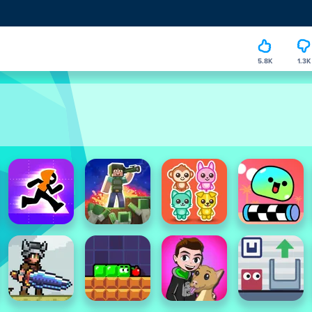
5.8K
1.3K