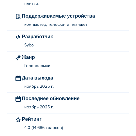
плитки.
Как играть в Subway Surfers Blast?
Поддерживаемые устройства
Щелкните или коснитесь двух или более одинаковых
компьютер, телефон и планшет
плиток!
Разработчик
Кто создал Subway Surfers Blast?
Sybo
Subway Surfers Blast создана компанией Sybo. Играйте
Жанр
в другие их игры на Poki (Поки):
Subway Surfers
!
Головоломки
Как можно бесплатно сыграть в Subway
Дата выхода
Surfers Blast?
ноябрь 2025 г.
Вы можете бесплатно сыграть в Subway Surfers Blast
Последнее обновление
на Poki.
ноябрь 2025 г.
Могу ли я играть в Subway Surfers Blast на
Рейтинг
мобильных устройствах и компьютере?
4.0 (14,686 голосов)
В Subway Surfers Blast можно играть на компьютере и