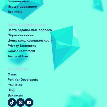
Головоломки
Игры с одеванием
Все игры
ПОМОЩЬ И ПОДДЕРЖКА
Часто задаваемые вопросы
Обратная связь
Центр конфиденциальности
Privacy Statement
Cookie Statement
Terms of Use
УЗНАЙТЕ НАС
О нас
Poki for Developers
Poki Kids
Blog
Вакансии