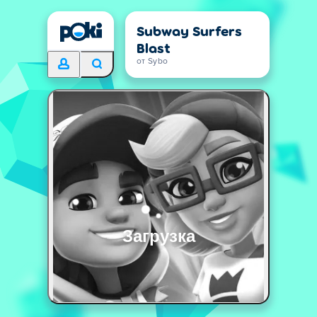
Subway Surfers
Blast
от Sybo
Загрузка