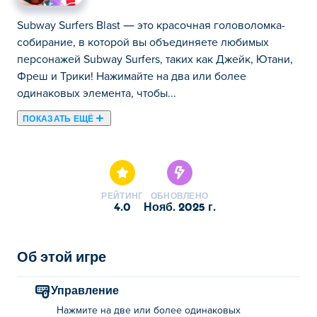
Subway Surfers Blast — это красочная головоломка-
собирание, в которой вы объединяете любимых
персонажей Subway Surfers, таких как Джейк, Ютани,
Фреш и Трики! Нажимайте на два или более
одинаковых элемента, чтобы...
ПОКАЗАТЬ ЕЩЁ
Subway Surfers Blast — это красочная головоломка-
собирание, в которой вы объединяете любимых
персонажей Subway Surfers, таких как Джейк, Ютани,
Фреш и Трики! Нажимайте на два или более
РЕЙТИНГ
ОБНОВЛЕНО
одинаковых элемента, чтобы прорваться сквозь
4.0
нояб. 2025 г.
яркие уровни, очищать ряды и столбцы и
использовать взрывные бонусы, которые уничтожают
множество элементов одновременно. У каждого
Об этой игре
персонажа есть особые способности, которые
помогут вам преодолеть сложные испытания. Готовы
Управление
собирать, взрывать и веселиться от души?
Нажмите на две или более одинаковых