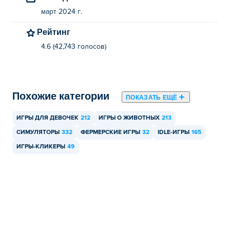
Могу ли я играть в Chicky Farm на
март 2024 г.
мобильных устройствах и настольных
Рейтинг
компьютерах?
4.6 (42,743 голосов)
В Chicky Farm можно играть на компьютере и
мобильных устройствах, таких как телефоны и
планшеты.
Похожие категории
ПОКАЗАТЬ ЕЩЁ
ИГРЫ ДЛЯ ДЕВОЧЕК
212
ИГРЫ О ЖИВОТНЫХ
213
СИМУЛЯТОРЫ
332
ФЕРМЕРСКИЕ ИГРЫ
32
IDLE-ИГРЫ
165
ИГРЫ-КЛИКЕРЫ
49