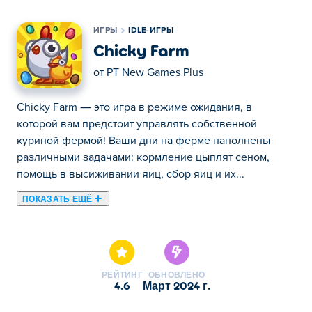
ИГРЫ
IDLE-ИГРЫ
Chicky Farm
от
PT New Games Plus
Chicky Farm — это игра в режиме ожидания, в
которой вам предстоит управлять собственной
куриной фермой! Ваши дни на ферме наполнены
различными задачами: кормление цыплят сеном,
помощь в высиживании яиц, сбор яиц и их...
ПОКАЗАТЬ ЕЩЁ
Chicky Farm — это игра в режиме ожидания, в
которой вам предстоит управлять собственной
куриной фермой! Ваши дни на ферме наполнены
различными задачами: кормление цыплят сеном,
РЕЙТИНГ
ОБНОВЛЕНО
помощь в высиживании яиц, сбор яиц и их продажа.
4.6
март 2024 г.
Используйте заработанные деньги, чтобы купить