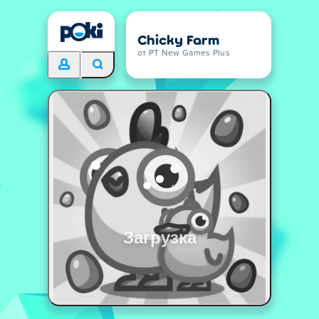
Chicky Farm
от PT New Games Plus
Загрузка