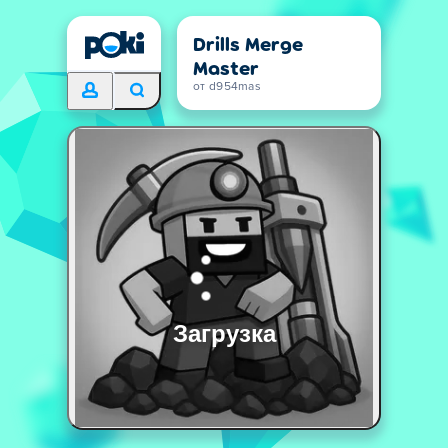
Drills Merge
Master
от d954mas
Загрузка