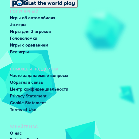
Let the world play
ПОПУЛЯРНЫЙ
Игры об автомобилях
.io-игры
Игры для 2 игроков
Головоломки
Игры с одеванием
Все игры
ПОМОЩЬ И ПОДДЕРЖКА
Часто задаваемые вопросы
Обратная связь
Центр конфиденциальности
Privacy Statement
Cookie Statement
Terms of Use
УЗНАЙТЕ НАС
О нас