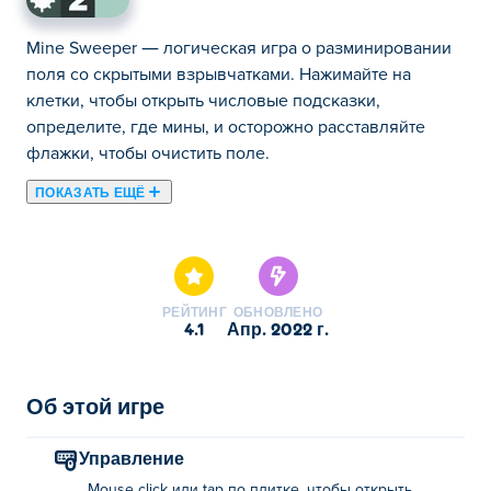
Mine Sweeper — логическая игра о разминировании
поля со скрытыми взрывчатками. Нажимайте на
клетки, чтобы открыть числовые подсказки,
определите, где мины, и осторожно расставляйте
флажки, чтобы очистить поле.
ПОКАЗАТЬ ЕЩЁ
Здесь можно сыграть в Mine Sweeper. Mine Sweeper
это одна наших лучших игр из категории Настольные
игры.
РЕЙТИНГ
ОБНОВЛЕНО
4.1
апр. 2022 г.
Об этой игре
Управление
Mouse click или tap по плитке, чтобы открыть