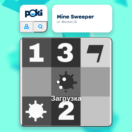
Mine Sweeper
от MarketJS
Загрузка