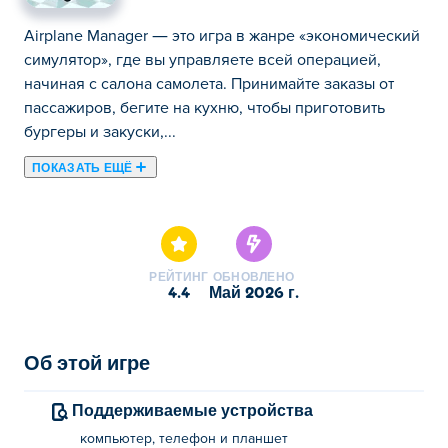
Airplane Manager — это игра в жанре «экономический
симулятор», где вы управляете всей операцией,
начиная с салона самолета. Принимайте заказы от
пассажиров, бегите на кухню, чтобы приготовить
бургеры и закуски,...
ПОКАЗАТЬ ЕЩЁ
Airplane Manager — это игра в жанре «экономический
симулятор», где вы управляете всей операцией,
начиная с салона самолета. Принимайте заказы от
пассажиров, бегите на кухню, чтобы приготовить
РЕЙТИНГ
ОБНОВЛЕНО
бургеры и закуски, складывайте их в стопки и
4.4
май 2026 г.
возвращайтесь, чтобы обслужить всех, пока они не
потеряли терпение. Нанимайте дополнительный
персонал, собирайте прибыль и реинвестируйте ее,
Об этой игре
чтобы расширять свою авиаимперию, устанавливая
один самолет за другим. Новые самолеты, блюда и
Поддерживаемые устройства
побочные задания поддерживают интерес по мере
компьютер, телефон и планшет