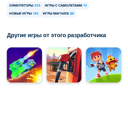
СИМУЛЯТОРЫ
333
ИГРЫ С САМОЛЕТАМИ
13
Можно ли играть в Airplane Manager на
мобильных устройствах и компьютерах?
НОВЫЕ ИГРЫ
130
ИГРЫ МАГНАТА
86
В Airplane Manager можно играть на компьютере и
мобильных устройствах, таких как телефоны и
Другие игры от этого разработчика
планшеты.