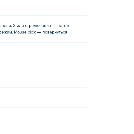
влево. S или стрелка вниз — лететь
режим. Mouse click — повернуться.
вас повернуть в этом направлении более
ым, вы автоматически начнете стрелять