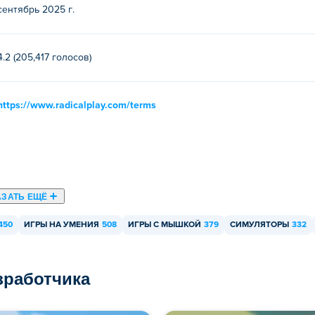
сентябрь 2025 г.
их другие игры на Poki (Поки):
Soccer Skills World Cup
,
Soccer S
4.2 (205,417 голосов)
платно?
https://www.radicalplay.com/terms
а Poki.
мобильных устройствах и компьютере?
и мобильных устройствах, таких как телефоны и планшеты.
АЗАТЬ ЕЩЁ
450
ИГРЫ НА УМЕНИЯ
508
ИГРЫ С МЫШКОЙ
379
СИМУЛЯТОРЫ
332
азработчика