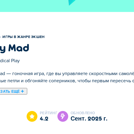
ИГРЫ В ЖАНРЕ ЭКШЕН
y Mad
dical Play
ad — гоночная игра, где вы управляете скоростными самолё
ые петли и обгоняйте соперников, чтобы первым пересечь
ЗАТЬ ЕЩЁ
ребителя, окруженного пустыней, чтобы вы могли свободно бе
которой вы управляете самолетом и должны соревноваться ли
РЕЙТИНГ
ОБНОВЛЕНО
у боем и гонкой во время игры, так что если вы проигрывае
4.2
сент. 2025 г.
этапов и множество самолетов для разблокировки. Сможете 