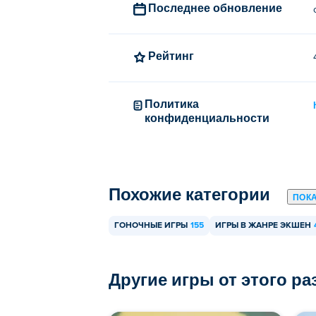
Последнее обновление
Кто создал Sky Mad?
Рейтинг
Sky Mad создан Radical Play. Играйте в 
League
!
Политика
Как я могу играть в Sky Mad бес
конфиденциальности
Вы можете играть в Sky Mad бесплатно н
Могу ли я играть в Sky Mad на 
Похожие категории
В Sky Mad можно играть на компьютере 
ПОК
ГОНОЧНЫЕ ИГРЫ
155
ИГРЫ В ЖАНРЕ ЭКШЕН
Другие игры от этого р