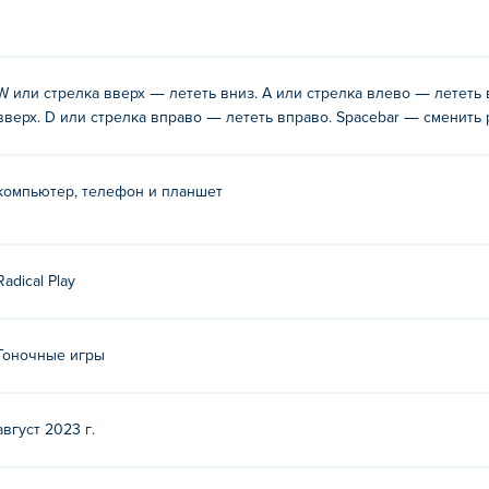
редусмотрены две основные схемы управления:
W или стрелка вверх — лететь вниз. A или стрелка влево — лететь 
вверх. D или стрелка вправо — лететь вправо. Spacebar — сменить 
из
компьютер, телефон и планшет
ево
Radical Play
право
Гоночные игры
торую вы хотите повернуть. Щелчок несколько раз заставит 
август 2023 г.
 поле зрения, и как только квадрат вокруг них станет красн
ела изменит режим с гонки на атаку!