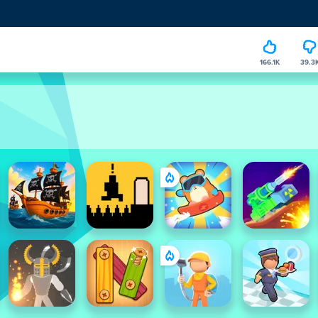
166.1K
39.3