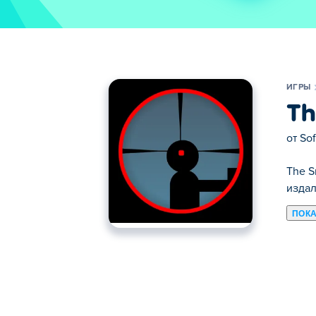
ИГРЫ
Th
от
Sof
The S
издал
ПОКА
Здесь можно сыграть в The Sniper Code