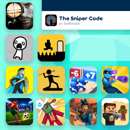
The Sniper Code
от Softlitude