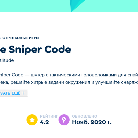
СТРЕЛКОВЫЕ ИГРЫ
e Sniper Code
tlitude
niper Code — шутер с тактическими головоломками для снай
ека, решайте хитрые задачи окружения и улучшайте снаряж
ЗАТЬ ЕЩЁ
. The Sniper Code это одна наших лучших игр из категории С
РЕЙТИНГ
ОБНОВЛЕНО
4.2
нояб. 2020 г.