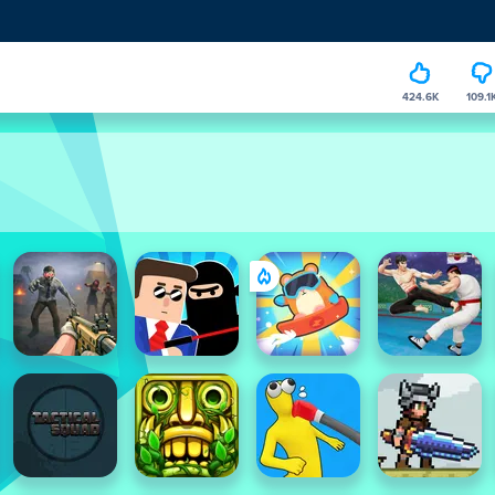
424.6K
109.1