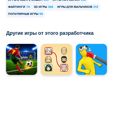
ИГРЫ В ЖАНРЕ ЭКШЕН
449
ИГРЫ НА УМЕНИЯ
508
Способность к комбо: U
ФАЙТИНГИ
74
3D ИГРЫ
364
ИГРЫ ДЛЯ МАЛЬЧИКОВ
313
ПОПУЛЯРНЫЕ ИГРЫ
99
Пауза: П
Кто создал Karate Fighter?
Другие игры от этого разработчика
Karate Fighter создан Finz Games. Играйте в их другую
игру на Poki (Поки):
Connect Puzzle
!
Как можно бесплатно играть в Karate
Fighter?
Вы можете играть в Karate Fighter бесплатно на Poki.
Могу ли я играть в Karate Fighter на
мобильных устройствах и компьютере?
В Karate Fighter можно играть на компьютере и
мобильных устройствах, таких как телефоны и
планшеты.