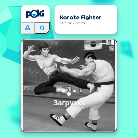
Karate Fighter
от Finz Games
Загрузка