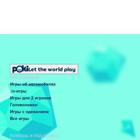
Let the world play
ПОПУЛЯРНЫЙ
Игры об автомобилях
.io-игры
Игры для 2 игроков
Головоломки
Игры с одеванием
Все игры
ПОМОЩЬ И ПОДДЕРЖКА