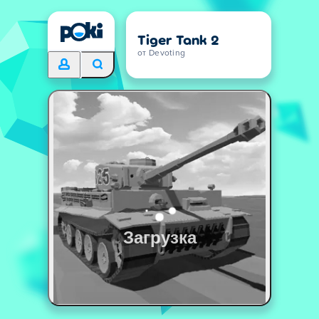
Tiger Tank 2
от Devoting
Загрузка