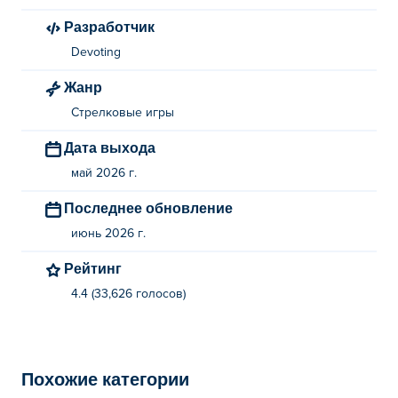
Перемещение: клавиши WASD или стрелки.
Разработчик
Огонь: щелчок левой кнопкой мыши
Devoting
Область действия: щелчок правой кнопкой
Жанр
мыши
Стрелковые игры
Заблокировать врага: Сдвиг
Дата выхода
Кто создал танк «Тигр 2»?
май 2026 г.
Последнее обновление
Игра Tiger Tank 2 создана студией Devoting. Играйте и
в другие их игры на [ссылка на игру]. Poki (Поки):
Tiger
июнь 2026 г.
Tank
,
Dogfight
и
Fury Warship
!
Рейтинг
Как я могу бесплатно поиграть в Tiger Tank
4.4 (33,626 голосов)
2?
В Tiger Tank 2 можно играть бесплатно на Poki.
Похожие категории
Можно ли играть в Tiger Tank 2 на