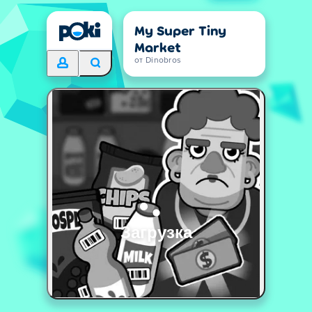
My Super Tiny
Market
от Dinobros
Загрузка