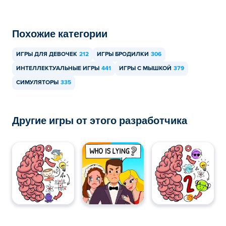
Simulator бесплатно?
Вы можете играть в Life Choices: Life Simulator
Похожие категории
бесплатно на Poki.
ИГРЫ ДЛЯ ДЕВОЧЕК
212
ИГРЫ БРОДИЛКИ
306
Могу ли я играть в Life Choices: Life
ИНТЕЛЛЕКТУАЛЬНЫЕ ИГРЫ
441
ИГРЫ С МЫШКОЙ
379
Simulator на мобильных устройствах и
настольных компьютерах?
СИМУЛЯТОРЫ
335
В Life Choices: Life Simulator можно играть на
компьютере и мобильных устройствах, таких как
Другие игры от этого разработчика
телефоны и планшеты.