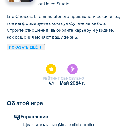
от
Unico Studio
Life Choices: Life Simulator это приключенческая игра,
где вы формируете свою судьбу, делая выбор.
Стройте отношения, выбирайте карьеру и увидите,
как решения меняют вашу жизнь.
ПОКАЗАТЬ ЕЩЁ
Life Choices: Life Simulator — это игра-симулятор
жизни, в которой вы можете создавать персонажей,
формировать судьбы и влиять на результаты! В
стремлении возродить свой родной город вам нужно
РЕЙТИНГ
ОБНОВЛЕНО
пригласить новых людей, сыграть их жизнь,
4.1
май 2024 г.
выполнить задания и вернуть город к жизни!
Благодаря возможности создавать множество
персонажей и принимать более тысячи решений,
Об этой игре
каждый ваш выбор — от рождения до смерти —
влияет на навыки персонажей и формирует их
Управление
моральные ориентиры. Готовы ли вы противостоять
Щелкните мышью (Mouse click), чтобы