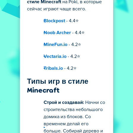
стиле Minecraft
на Poki, в которые
сейчас играют чаще всего.
Blockpost
- 4.4⭐
Noob Archer
- 4.4⭐
MineFun.io
- 4.2⭐
Vectaria.io
- 4.2⭐
Tribals.io
- 4.2⭐
Типы игр в стиле
Minecraft
Строй и создавай:
Начни со
строительства небольшого
домика из блоков. Со
временем делай его
больше. Собирай дерево и