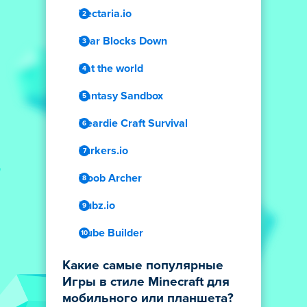
Vectaria.io
Tear Blocks Down
Eat the world
Fantasy Sandbox
Beardie Craft Survival
Lurkers.io
Noob Archer
Kubz.io
Cube Builder
Какие самые популярные
Игры в стиле Minecraft для
мобильного или планшета?