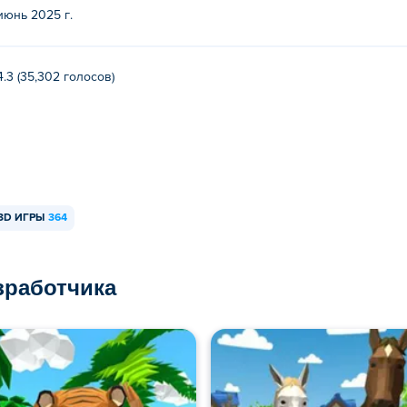
ать на компьютере и мобильных устройствах, таких как телеф
июнь 2025 г.
4.3 (35,302 голосов)
3D ИГРЫ
364
азработчика