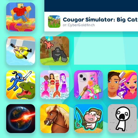
Cougar Simulator: Big Cat
от CyberGoldfinch