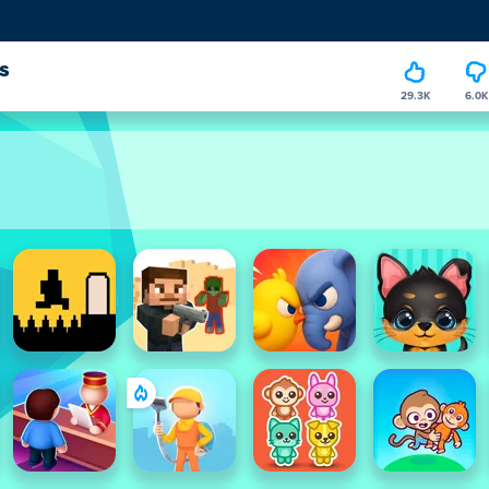
s
29.3K
6.0K