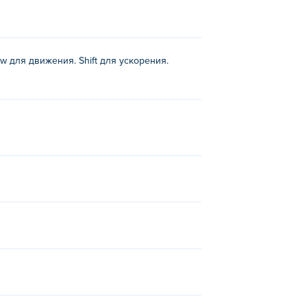
row для движения. Shift для ускорения.
ter-3d-castle-defense,
Deer Simulator
,
тере?