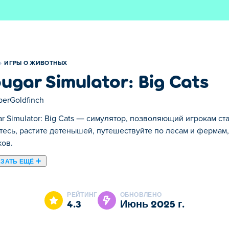
ИГРЫ О ЖИВОТНЫХ
ugar Simulator: Big Cats
berGoldfinch
r Simulator: Big Cats — симулятор, позволяющий игрокам ст
тесь, растите детенышей, путешествуйте по лесам и ферма
ов.
ЗАТЬ ЕЩЁ
которой вы живете жизнью могущественной пумы! Охотьтесь з
йте свою собственную семью пум. Выполняйте захватывающи
РЕЙТИНГ
ОБНОВЛЕНО
способности, выживая и процветая в дикой природе. Встреч
4.3
июнь 2025 г.
как волки и змеи. Настройте свою пуму с помощью крутых шк
ыделиться. Готовы править дикой природой и возвысить св