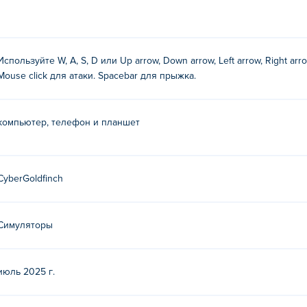
g Cats?
о стрелками
Используйте W, A, S, D или Up arrow, Down arrow, Left arrow, Right ar
Mouse click для атаки. Spacebar для прыжка.
мыши
компьютер, телефон и планшет
 Cats?
CyberGoldfinch
oldfinch. Играйте в их другие игры на Poki (Поки): archer-mas
и
Raccoon Adventure: City Simulator 3D
!
Cougar Simulator: Big Cats?
Симуляторы
g Cats бесплатно на Poki.
июль 2025 г.
ator: Big Cats на мобильных устройствах и компью