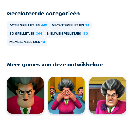
Kan ik het spel 'Annoying Teacher Punch
Gerelateerde categorieën
Game' spelen op mobiele apparaten en
desktops?
ACTIE SPELLETJES
449
VECHT SPELLETJES
74
Het spel 'Annoying Teacher Punch' kan worden gespeeld
3D SPELLETJES
364
NIEUWE SPELLETJES
130
op je computer en mobiele apparaten zoals telefoons en
MEME SPELLETJES
18
tablets.
Meer games van deze ontwikkelaar