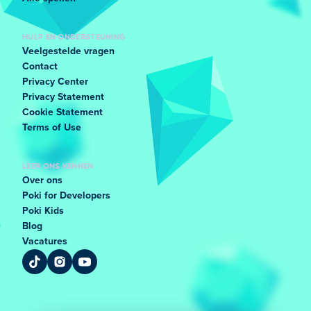
HULP EN ONDERSTEUNING
Veelgestelde vragen
Contact
Privacy Center
Privacy Statement
Cookie Statement
Terms of Use
LEER ONS KENNEN
Over ons
Poki for Developers
Poki Kids
Blog
Vacatures