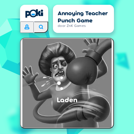
Annoying Teacher
Punch Game
door ZnK Games
Laden