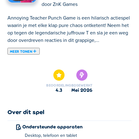
door
ZnK Games
Annoying Teacher Punch Game is een hilarisch actiespel
waarin je met elke klap pure chaos ontketent! Neem het
op tegen de legendarische juffrouw T en sla je een weg
door overdreven reacties in dit grappige,...
MEER TONEN
Annoying Teacher Punch Game is een hilarisch actiespel
waarin je met elke klap pure chaos ontketent! Neem het
op tegen de legendarische juffrouw T en sla je een weg
door overdreven reacties in dit grappige,
BEOORDELING
BIJGEWERKT
stressverlichtende avontuur. Tik snel, sla harder en
4.3
mei 2026
geniet van de waanzin terwijl elk level verandert in een
wild boksfestijn. Met soepele besturing, upgradebare
stoten en offline speelmogelijkheden is het perfect om
Over dit spel
op elk moment stoom af te blazen. Laat de stoten
vliegen en lach je stress weg.
Ondersteunde apparaten
Desktop, telefoon en tablet
Hoe speel je het spel 'Vervelende Leraar