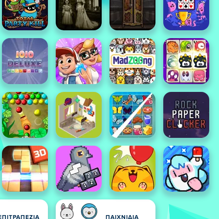
ΕΠΙΤΡΑΠΈΖΙΑ
ΠΑΙΧΝΊΔΙΑ