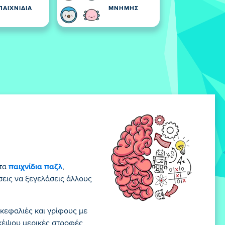
ΠΑΙΧΝΊΔΙΑ
ΜΝΉΜΗΣ
 τα
παιχνίδια παζλ
,
σεις να ξεγελάσεις άλλους
οκεφαλιές και γρίφους με
 σκέψου μερικές στροφές