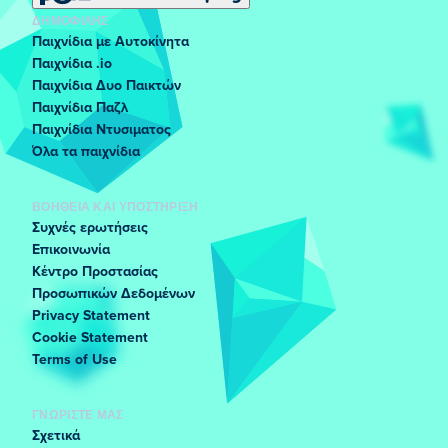
ΔΗΜΟΦΙΛΉΣ
Παιχνίδια με Αυτοκίνητα
Παιχνίδια .io
Παιχνίδια Δυο Παικτών
Παιχνίδια Παζλ
Παιχνίδια Ντυσιματος
Όλα τα παιχνίδια
ΒΟΉΘΕΙΑ ΚΑΙ ΥΠΟΣΤΉΡΙΞΗ
Συχνές ερωτήσεις
Επικοινωνία
Κέντρο Προστασίας
Προσωπικών Δεδομένων
Privacy Statement
Cookie Statement
Terms of Use
ΓΝΩΡΊΣΤΕ ΜΑΣ
Σχετικά