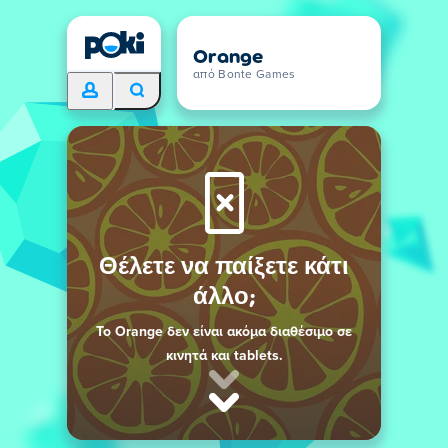
Orange
από Bonte Games
Θέλετε να παίξετε κάτι
άλλο;
Το Orange δεν είναι ακόμα διαθέσιμο σε
κινητά και tablets.