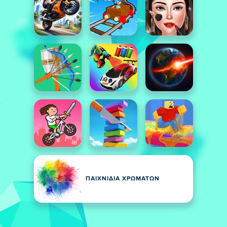
ΠΑΙΧΝΊΔΙΑ ΧΡΩΜΆΤΩΝ