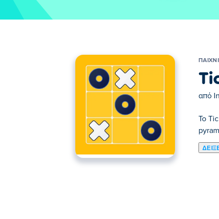
ΠΑΙΧΝΊ
Ti
από
I
Το Tic
pyram
ΔΕΊΞ
Το Tic Tac Toe φέρνει μια νέα ανατροπή σ
λειτουργίες παιχνιδιού και απολαύστε ατε
χαρακτηριστικά και cool skins, προσθέτ
και ανεβείτε στους βαθμολογικούς πίνακες
σας στην κορυφή;