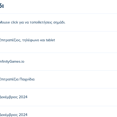
δι
.
Mouse click για να τοποθετήσεις σημάδι.
;
ityGames.io. Παίξτε τα άλλα παιχνίδια τους στο Poki:
Energy
,
In
Επιτραπέζιος, τηλέφωνο και tablet
er Quest
,
Wood Blocks 3D
,
Classic Chess
, και
Maze: Path of Ligh
Toe δωρεάν;
InfinityGames.io
στο Poki.
νητές συσκευές και επιτραπέζιους υπολογιστές;
Επιτραπέζια Παιχνίδια
ον υπολογιστή σας και σε κινητές συσκευές όπως τηλέφωνα και t
Δεκέμβριος 2024
ον φίλο μου;
κό παιχνίδι για πολλούς παίκτες, ώστε να μπορείτε να παίξετε με 
Δεκέμβριος 2024