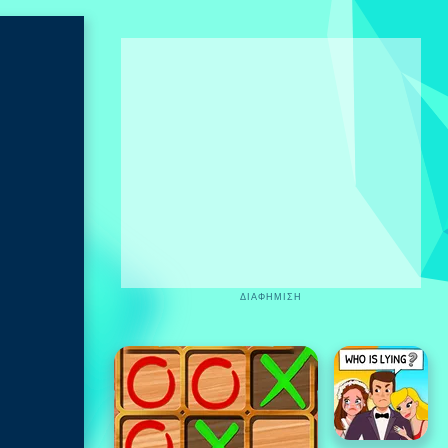
ΔΙΑΦΉΜΙΣΗ