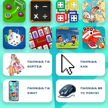
ΠΑΙΧΝΊΔΙΑ ΓΙΑ
ΠΑΙΧΝΊΔΙΑ
ΚΟΡΊΤΣΙΑ
ΚΛΙΚ
ΠΑΙΧΝΊΔΙΑ ΓΙΑ
ΠΑΙΧΝΊΔΙΑ ΜΕ
ΚΙΝΗΤ
ΤΟ ΠΟΝΤΊΚΙ