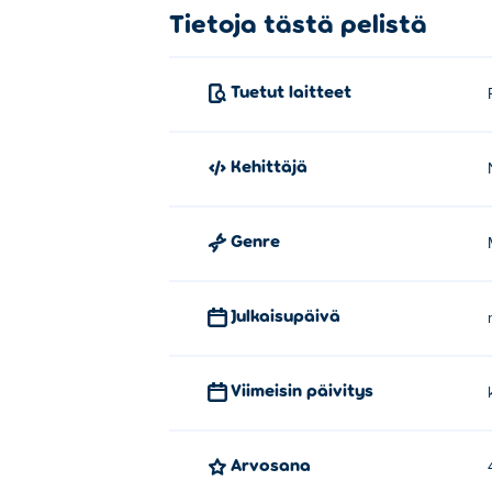
Tietoja tästä pelistä
Käytä hiirtä valitaksesi erilaisia h
Kuka loi Sprunkin?
Tuetut laitteet
Sprunki on Sprunki Gamesin luoma. Tämä 
Kuinka voin pelata Sprunkia ilmais
Kehittäjä
Voit pelata Sprunkia ilmaiseksi Poki.
Genre
Voinko pelata Sprunkia mobiililaitt
Sprunkia voi pelata tietokoneella ja mobiilil
Julkaisupäivä
Viimeisin päivitys
Arvosana