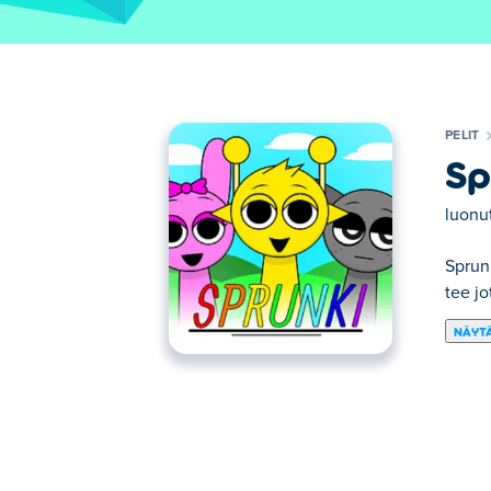
PELIT
Sp
luonu
Sprunk
tee jo
NÄYTÄ
Sprunki on musiikkipeli, jossa valitsit eri
Valitse eri hahmoista luodaksesi erilaisia sä
tarpeeksi rohkea, kokeile mustaa hattua...
Kuinka pelata Sprunkia?