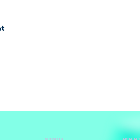
at
SUOSITTU
APUA JA 