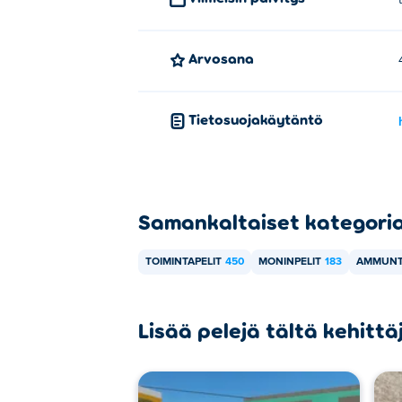
Arvosana
Tietosuojakäytäntö
Samankaltaiset kategori
TOIMINTAPELIT
450
MONINPELIT
183
AMMUNT
Lisää pelejä tältä kehittä