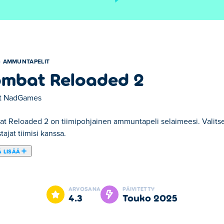
AMMUNTAPELIT
mbat Reloaded 2
t
NadGames
 Reloaded 2 on tiimipohjainen ammuntapeli selaimeesi. Valitse as
tajat tiimisi kanssa.
 LISÄÄ
2. Combat Reloaded 2 on yksi valitsemistamme Ammuntapelit -ka
ARVOSANA
PÄIVITETTY
4.3
touko 2025