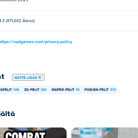
toukokuu 2025
4.3 (971,642 Äänet)
https://nadgames.com/privacy-policy
at
NÄYTÄ LISÄÄ
APELIT
145
3D-PELIT
361
SNIPER-PELIT
15
POIKIEN PELIT
313
jältä