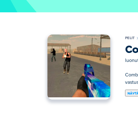
PELIT
Co
luonu
Combat
vastus
NÄYTÄ
Tässä voit pelata peliä Combat Reloaded 