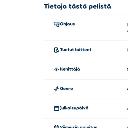
Tietoja tästä pelistä
Ohjaus
Tuetut laitteet
Kehittäjä
Genre
Julkaisupäivä
Viimeisin päivitys