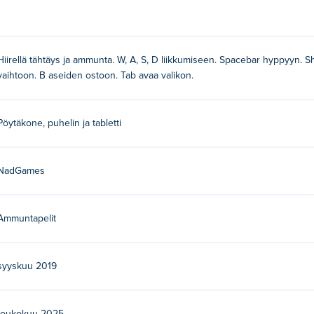
Hiirellä tähtäys ja ammunta. W, A, S, D liikkumiseen. Spacebar hyppyyn. Sh
vaihtoon. B aseiden ostoon. Tab avaa valikon.
Pöytäkone, puhelin ja tabletti
NadGames
Ammuntapelit
syyskuu 2019