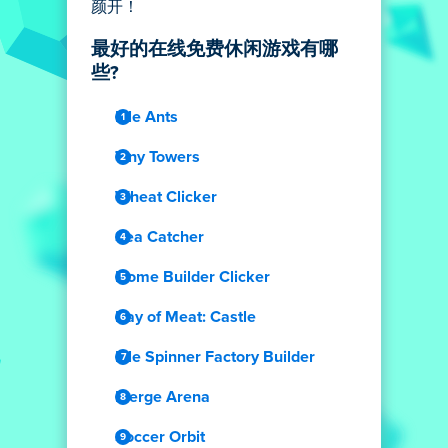
颜开！
最好的在线免费休闲游戏有哪
些?
Idle Ants
Tiny Towers
Wheat Clicker
Sea Catcher
Home Builder Clicker
Day of Meat: Castle
Idle Spinner Factory Builder
Merge Arena
Soccer Orbit