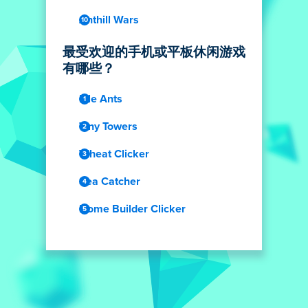
Anthill Wars
最受欢迎的手机或平板休闲游戏
有哪些？
Idle Ants
Tiny Towers
Wheat Clicker
Sea Catcher
Home Builder Clicker