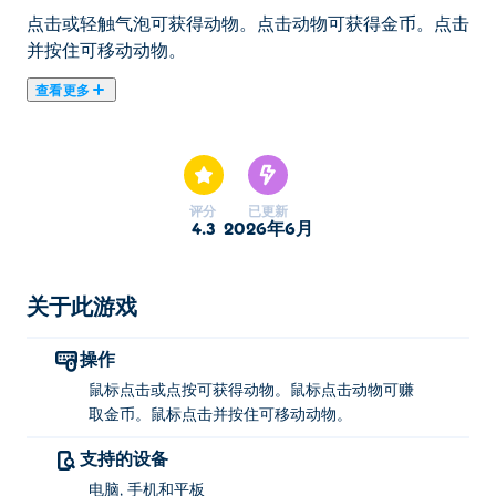
点击或轻触气泡可获得动物。点击动物可获得金币。点击
并按住可移动动物。
查看更多
Pocket Zoo 是一款点击合并游戏，可让您收集和发现神
奇的动物！点击气泡可获得动物，合并两个相同的动物可
创造更大、更酷的生物，点击它们可赚取金币。使用您的
收入购买更多动物，并努力解锁岛上最大的生物。在岛屿
评分
已更新
之间旅行以发现新物种并扩大您的收藏。您能成为终极动
4.3
2026年6月
物园管理员，将动物园放在您的口袋里吗？
如何玩 Pocket Zoo？
关于此游戏
点击或轻触气泡可获得动物。点击动物可获得金币。点击
操作
并按住可移动动物。
鼠标点击或点按可获得动物。鼠标点击动物可赚
谁创建了 Pocket Zoo？
取金币。鼠标点击并按住可移动动物。
支持的设备
Pocket Zoo 由 Playrea 制作。这是他们在 Poki 上的第一
款游戏！
电脑, 手机和平板