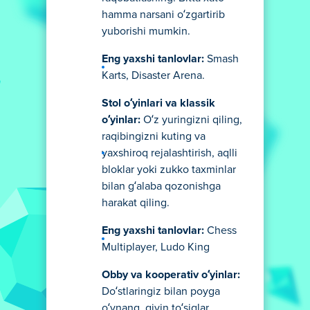
hamma narsani o‘zgartirib
yuborishi mumkin.
Eng yaxshi tanlovlar:
Smash
Karts, Disaster Arena.
Stol o‘yinlari va klassik
o‘yinlar:
O‘z yuringizni qiling,
raqibingizni kuting va
yaxshiroq rejalashtirish, aqlli
bloklar yoki zukko taxminlar
bilan g‘alaba qozonishga
harakat qiling.
Eng yaxshi tanlovlar:
Chess
Multiplayer, Ludo King
Obby va kooperativ o‘yinlar:
Do‘stlaringiz bilan poyga
o‘ynang, qiyin to‘siqlar