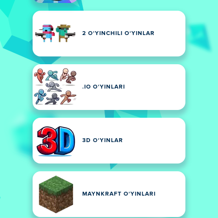
2 OʻYINCHILI OʻYINLAR
.IO OʻYINLARI
3D OʻYINLAR
MAYNKRAFT OʻYINLARI