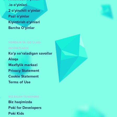
.io oʻyinlari
2 oʻyinchili oʻyinlar
Pazl oʻyinlar
Kiyintirish oʻyinlari
Barcha Oʻyinlar
YORDAM VA QO'LLAB-
QUVVATLASH
Koʻp soʻraladigan savollar
Aloqa
Maxfiylik markazi
Privacy Statement
Cookie Statement
Terms of Use
BIZ BILAN TANISHING
Biz haqimizda
Poki for Developers
Poki Kids