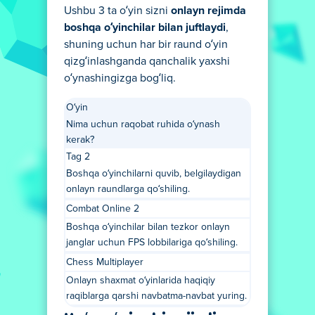
Ushbu 3 ta o‘yin sizni
onlayn rejimda
boshqa o‘yinchilar bilan juftlaydi
,
shuning uchun har bir raund o‘yin
qizg‘inlashganda qanchalik yaxshi
o‘ynashingizga bog‘liq.
O‘yin
Nima uchun raqobat ruhida o‘ynash
kerak?
Tag 2
Boshqa o‘yinchilarni quvib, belgilaydigan
onlayn raundlarga qo‘shiling.
Combat Online 2
Boshqa o‘yinchilar bilan tezkor onlayn
janglar uchun FPS lobbilariga qo‘shiling.
Chess Multiplayer
Onlayn shaxmat o‘yinlarida haqiqiy
raqiblarga qarshi navbatma-navbat yuring.