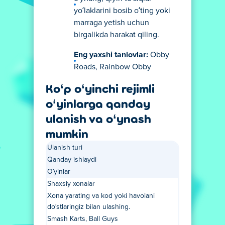
yo‘laklarini bosib o‘ting yoki
marraga yetish uchun
birgalikda harakat qiling.
Eng yaxshi tanlovlar:
Obby
Roads, Rainbow Obby
Ko‘p o‘yinchi rejimli
o‘yinlarga qanday
ulanish va o‘ynash
mumkin
Ulanish turi
Qanday ishlaydi
O‘yinlar
Shaxsiy xonalar
Xona yarating va kod yoki havolani
do‘stlaringiz bilan ulashing.
Smash Karts, Ball Guys