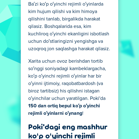
Ba’zi ko‘p o‘yinchi rejimli o‘yinlarda
kim hujum qilishi va kim himoya
qilishini tanlab, birgalikda harakat
qilasiz. Boshqalarida esa, kim
kuchliroq o‘yinchi ekanligini isbotlash
uchun do‘stlaringizni yengishga va
uzoqroq jon saqlashga harakat qilasiz.
Xarita uchun ovoz berishdan tortib
so‘nggi soniyadagi kambeklargacha,
ko‘p o‘yinchi rejimli o‘yinlar har bir
o‘yinni ijtimoiy, raqobatbardosh (va
biroz tartibsiz) his qilishni istagan
o‘yinchilar uchun yaratilgan. Poki'da
150 dan ortiq bepul ko‘p o‘yinchi
rejimli o‘yinlarni o‘ynang
!
Poki'dagi eng mashhur
ko‘p o‘yinchi rejimli