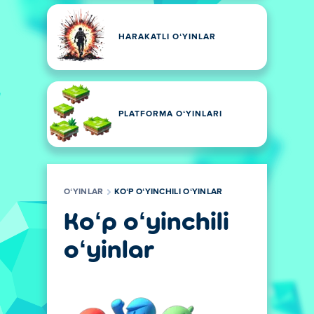
HARAKATLI OʻYINLAR
PLATFORMA OʻYINLARI
OʻYINLAR
KOʻP OʻYINCHILI OʻYINLAR
Koʻp oʻyinchili
oʻyinlar