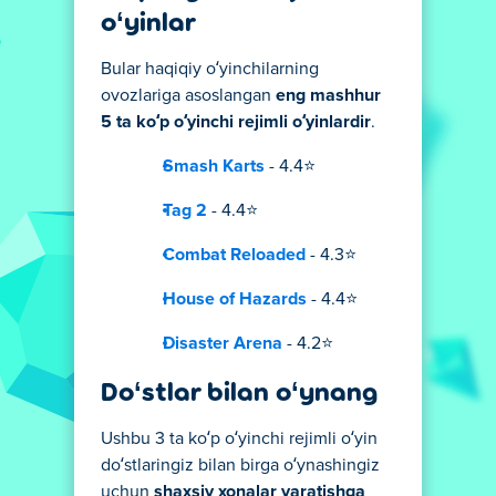
o‘yinlar
Bular haqiqiy o‘yinchilarning
ovozlariga asoslangan
eng mashhur
5 ta ko‘p o‘yinchi rejimli o‘yinlardir
.
Smash Karts
- 4.4⭐
Tag 2
- 4.4⭐
Combat Reloaded
- 4.3⭐
House of Hazards
- 4.4⭐
Disaster Arena
- 4.2⭐
Do‘stlar bilan o‘ynang
Ushbu 3 ta ko‘p o‘yinchi rejimli o‘yin
do‘stlaringiz bilan birga o‘ynashingiz
uchun
shaxsiy xonalar yaratishga