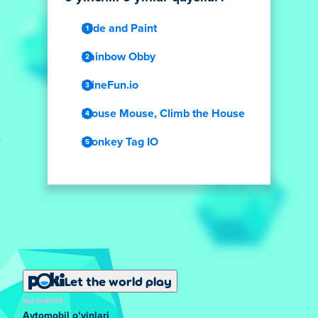
Hide and Paint
Rainbow Obby
MineFun.io
Mouse Mouse, Climb the House
Monkey Tag IO
Let the world play
MASHHUR
Avtomobil oʻyinlari