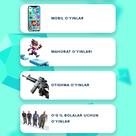
MOBIL OʻYINLAR
MAHORAT OʻYINLARI
OTISHMA OʻYINLAR
OʻGʻIL BOLALAR UCHUN
OʻYINLAR