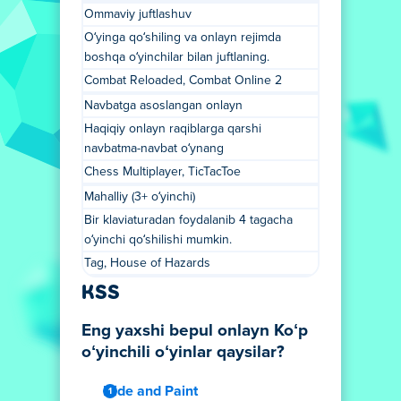
Ommaviy juftlashuv
O‘yinga qo‘shiling va onlayn rejimda
boshqa o‘yinchilar bilan juftlaning.
Combat Reloaded, Combat Online 2
Navbatga asoslangan onlayn
Haqiqiy onlayn raqiblarga qarshi
navbatma-navbat o‘ynang
Chess Multiplayer, TicTacToe
Mahalliy (3+ o‘yinchi)
Bir klaviaturadan foydalanib 4 tagacha
o‘yinchi qo‘shilishi mumkin.
Tag, House of Hazards
KSS
Eng yaxshi bepul onlayn Koʻp
oʻyinchili oʻyinlar qaysilar?
Hide and Paint