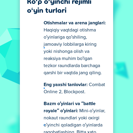
Ko‘p o‘yinchi rejimli
o‘yin turlari
Otishmalar va arena janglari:
Haqiqiy vaqtdagi otishma
o‘yinlariga qo‘shiling,
jamoaviy lobbilarga kiring
yoki nishonga olish va
reaksiya muhim bo‘lgan
tezkor raundlarda barchaga
qarshi bir vaqtda jang qiling.
Eng yaxshi tanlovlar:
Combat
Online 2, Blockpost.
Bazm o‘yinlari va “battle
royale” o‘yinlari:
Mini-o‘yinlar,
nokaut raundlari yoki oxirgi
o‘yinchi qoladigan o‘yinlarda
raqobatlashing. Bitta xato