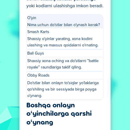
yoki kodlarni ulashishga imkon beradi.
O‘yin
Nima uchun do‘stlar bilan o‘ynash kerak?
Smash Karts
Shaxsiy o‘yinlar yarating, xona kodini
ulashing va maxsus qoidalarni o‘rnating.
Ball Guys
Shaxsiy xona oching va do‘stlarni “battle
royale” raundlariga taklif qiling.
Obby Roads
Do‘stlar bilan onlayn to‘siqlar yo‘laklariga
qo‘shiling va bir sessiyada birga poyga
o‘ynang.
Boshqa onlayn
o‘yinchilarga qarshi
o‘ynang