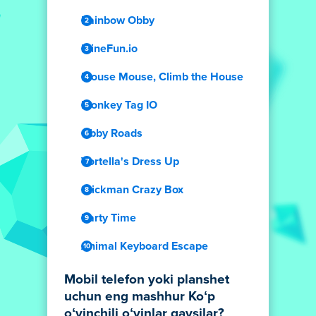
Rainbow Obby
MineFun.io
Mouse Mouse, Climb the House
Monkey Tag IO
Obby Roads
Vortella's Dress Up
Stickman Crazy Box
Party Time
Animal Keyboard Escape
Mobil telefon yoki planshet
uchun eng mashhur Koʻp
oʻyinchili oʻyinlar qaysilar?