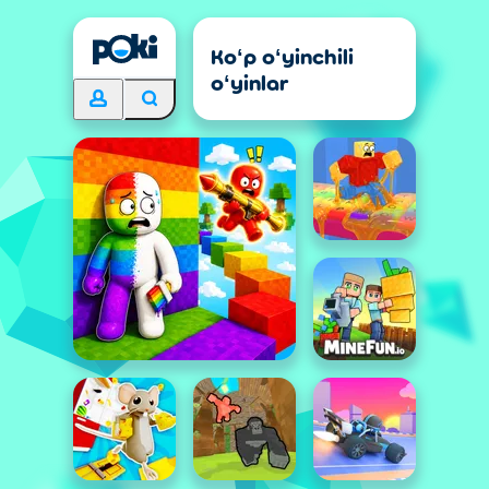
Koʻp oʻyinchili
oʻyinlar