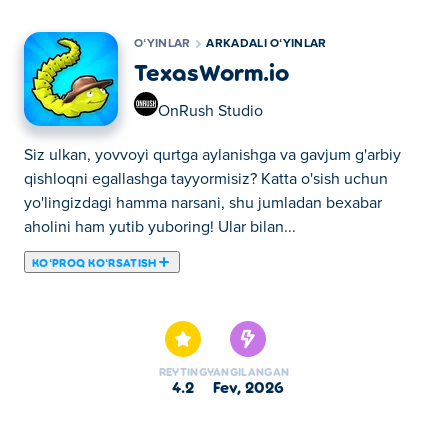
OʻYINLAR
ARKADALI OʻYINLAR
TexasWorm.io
OnRush Studio
Siz ulkan, yovvoyi qurtga aylanishga va gavjum g'arbiy
qishloqni egallashga tayyormisiz? Katta o'sish uchun
yo'lingizdagi hamma narsani, shu jumladan bexabar
aholini ham yutib yuboring! Ular bilan...
KOʻPROQ KOʻRSATISH
Siz ulkan, yovvoyi qurtga aylanishga va gavjum g'arbiy
qishloqni egallashga tayyormisiz? Katta o'sish uchun
yo'lingizdagi hamma narsani, shu jumladan bexabar
aholini ham yutib yuboring! Ular bilan to'qnashib, boshqa
REYTING
YANGILANGAN
qurtlarga qarshi kurashing, lekin ehtiyot bo'ling - siz ham
4.2
fev, 2026
zarar ko'rishingiz mumkin! Sizni bir zumda bosib ketishi
mumkin bo'lgan tezyurar poyezdlar uchun hushyor