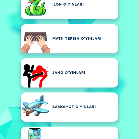
ILON OʻYINLARI
MATN TERISH OʻYINLARI
JANG OʻYINLARI
SAMOLYOT OʻYINLARI