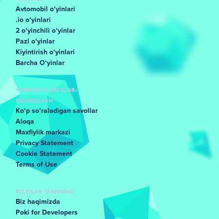
Avtomobil oʻyinlari
.io oʻyinlari
2 oʻyinchili oʻyinlar
Pazl oʻyinlar
Kiyintirish oʻyinlari
Barcha Oʻyinlar
YORDAM VA QO'LLAB-
QUVVATLASH
Koʻp soʻraladigan savollar
Aloqa
Maxfiylik markazi
Privacy Statement
Cookie Statement
Terms of Use
BIZ BILAN TANISHING
Biz haqimizda
Poki for Developers