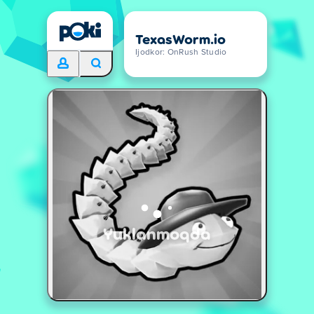
TexasWorm.io
Ijodkor: OnRush Studio
Yuklanmoqda