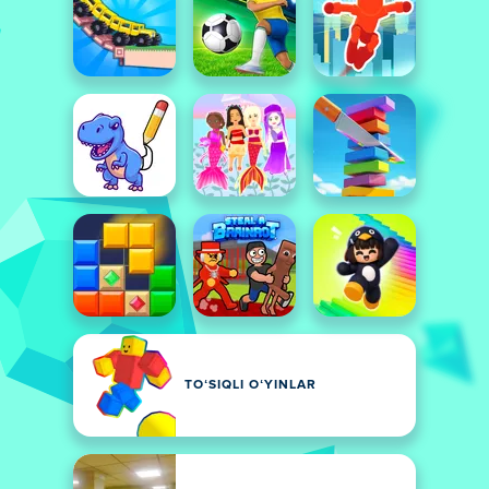
TOʻSIQLI OʻYINLAR