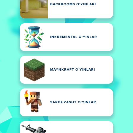
BACKROOMS OʻYINLARI
INKREMENTAL OʻYINLAR
MAYNKRAFT OʻYINLARI
SARGUZASHT OʻYINLAR