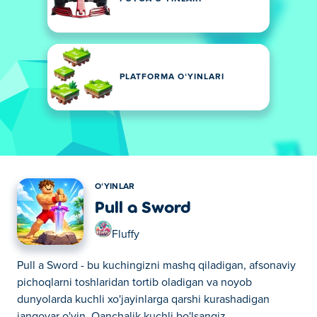
PLATFORMA OʻYINLARI
OʻYINLAR
Pull a Sword
Fluffy
Pull a Sword - bu kuchingizni mashq qiladigan, afsonaviy
pichoqlarni toshlaridan tortib oladigan va noyob
dunyolarda kuchli xo'jayinlarga qarshi kurashadigan
jangovar o'yin. Qanchalik kuchli bo'lsangiz,...