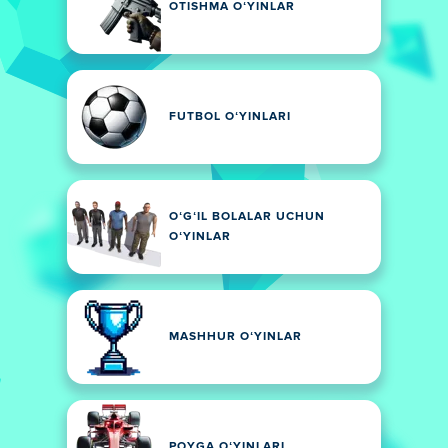
OTISHMA OʻYINLAR
FUTBOL OʻYINLARI
OʻGʻIL BOLALAR UCHUN
OʻYINLAR
MASHHUR OʻYINLAR
POYGA OʻYINLARI