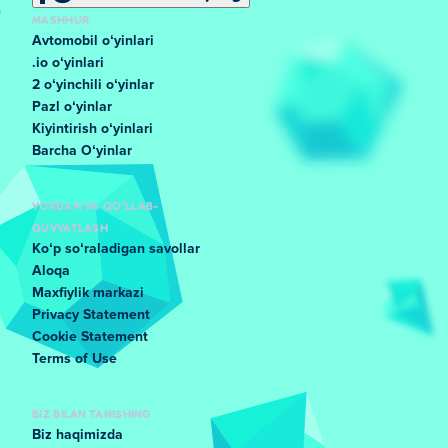
MASHHUR
Avtomobil oʻyinlari
.io oʻyinlari
2 oʻyinchili oʻyinlar
Pazl oʻyinlar
Kiyintirish oʻyinlari
Barcha Oʻyinlar
YORDAM VA QO'LLAB-
QUVVATLASH
Koʻp soʻraladigan savollar
Aloqa
Maxfiylik markazi
Privacy Statement
Cookie Statement
Terms of Use
BIZ BILAN TANISHING
Biz haqimizda