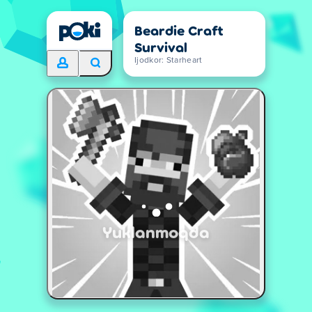
Beardie Craft
Survival
Ijodkor: Starheart
Yuklanmoqda