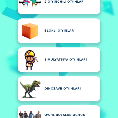
2 OʻYINCHILI OʻYINLAR
BLOKLI OʻYINLAR
SIMULYATSIYA OʻYINLARI
DINOZAVR OʻYINLARI
OʻGʻIL BOLALAR UCHUN