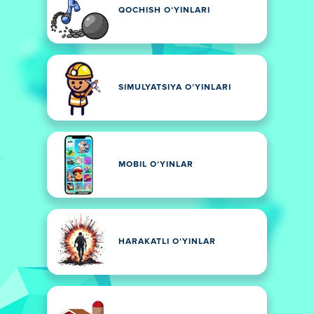
QOCHISH OʻYINLARI
SIMULYATSIYA OʻYINLARI
MOBIL OʻYINLAR
HARAKATLI OʻYINLAR