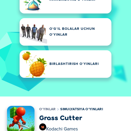
OʻGʻIL BOLALAR UCHUN
OʻYINLAR
BIRLASHTIRISH OʻYINLARI
OʻYINLAR
SIMULYATSIYA OʻYINLARI
Grass Cutter
Kodachi Games