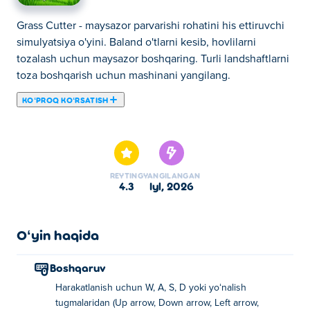
Grass Cutter - maysazor parvarishi rohatini his ettiruvchi
simulyatsiya o'yini. Baland o'tlarni kesib, hovlilarni
tozalash uchun maysazor boshqaring. Turli landshaftlarni
toza boshqarish uchun mashinani yangilang.
KOʻPROQ KOʻRSATISH
Grass Cutter - bu simulyatsiya o'yini, unda siz cheksiz o't
maydonlarini kesib, uni foydaga aylantirasiz! Ishonchli
qaychi va ryukzak bilan kichikdan boshlang, keyin
ko'rgan har bir yamoqni kesib oling. Yangi kesilgan
REYTING
YANGILANGAN
o'tlaringizni tangaga soting va erni tezroq qoplash uchun
4.3
iyl, 2026
asboblaringizni yangilang. Yangi hududlarni o'rganing,
yaxshi jihozlarni oching va maysazor bo'yicha eng yaxshi
mutaxassisga aylaning! Qaychingizni oling va bugun
Oʻyin haqida
o'roqni boshlang!
Boshqaruv
Grass Cutterni qanday o'ynash kerak?
Harakatlanish uchun W, A, S, D yoki yoʻnalish
tugmalaridan (Up arrow, Down arrow, Left arrow,
Harakat qilish uchun WASD, o'q tugmalari yoki joystikdan