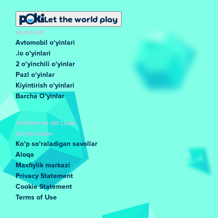
Let the world play
MASHHUR
Avtomobil oʻyinlari
.io oʻyinlari
2 oʻyinchili oʻyinlar
Pazl oʻyinlar
Kiyintirish oʻyinlari
Barcha Oʻyinlar
YORDAM VA QO'LLAB-
QUVVATLASH
Koʻp soʻraladigan savollar
Aloqa
Maxfiylik markazi
Privacy Statement
Cookie Statement
Terms of Use