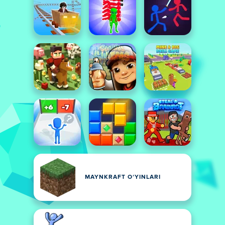
MAYNKRAFT OʻYINLARI