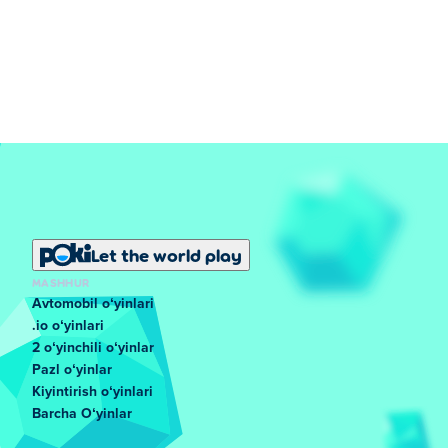
Let the world play
MASHHUR
Avtomobil oʻyinlari
.io oʻyinlari
2 oʻyinchili oʻyinlar
Pazl oʻyinlar
Kiyintirish oʻyinlari
Barcha Oʻyinlar