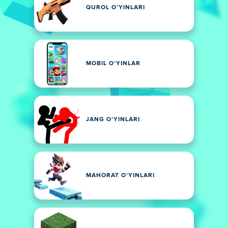
QUROL OʻYINLARI
MOBIL OʻYINLAR
JANG OʻYINLARI
MAHORAT OʻYINLARI