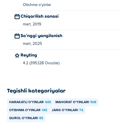
Otishma oʻyinlar
Chiqarilish sanasi
mart, 2019
Soʻnggi yangilanish
mart, 2025
Reyting
4.2 (395,128 Ovozlar)
Tegishli kategoriyalar
HARAKATLI OʻYINLAR
449
MAHORAT OʻYINLARI
508
OTISHMA OʻYINLAR
145
JANG OʻYINLARI
74
QUROL OʻYINLARI
85