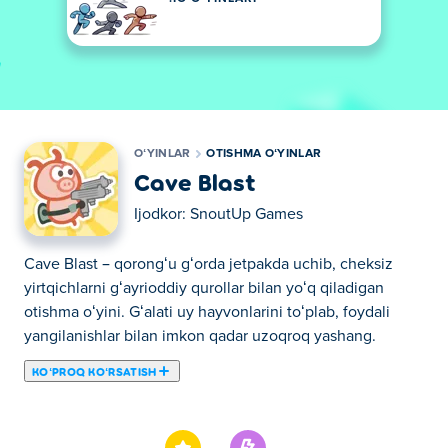
OʻYINLAR
OTISHMA OʻYINLAR
Cave Blast
Ijodkor:
SnoutUp Games
Cave Blast – qorongʻu gʻorda jetpakda uchib, cheksiz
yirtqichlarni gʻayrioddiy qurollar bilan yoʻq qiladigan
otishma oʻyini. Gʻalati uy hayvonlarini toʻplab, foydali
yangilanishlar bilan imkon qadar uzoqroq yashang.
KOʻPROQ KOʻRSATISH
Bu yerda siz Cave Blast o'ynashingiz mumkin. Cave Blast
bizning tanlangan Otishma oʻyinlar larimizdan biridir.