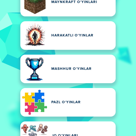
MAYNKRAFT OʻYINLARI
HARAKATLI OʻYINLAR
MASHHUR OʻYINLAR
PAZL OʻYINLAR
.IO OʻYINLARI