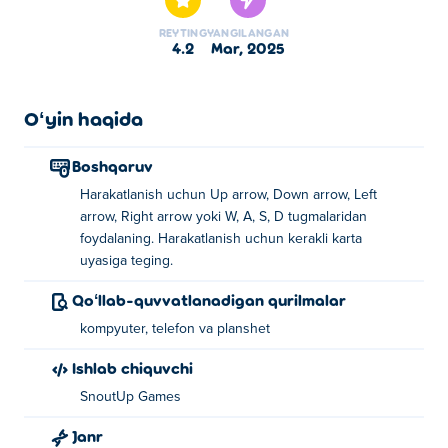
REYTING
YANGILANGAN
4.2
mar, 2025
Oʻyin haqida
Boshqaruv
Harakatlanish uchun Up arrow, Down arrow, Left
arrow, Right arrow yoki W, A, S, D tugmalaridan
foydalaning. Harakatlanish uchun kerakli karta
uyasiga teging.
Qoʻllab-quvvatlanadigan qurilmalar
kompyuter, telefon va planshet
Ishlab chiquvchi
SnoutUp Games
Janr