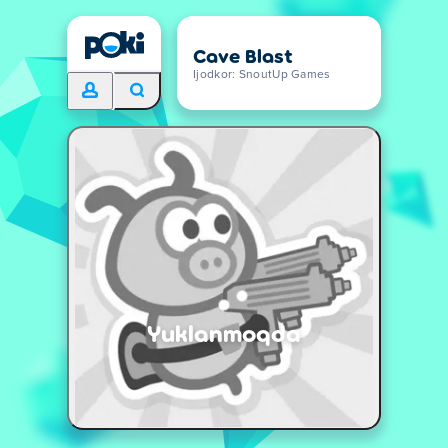
Cave Blast
Ijodkor: SnoutUp Games
Yuklanmoqda