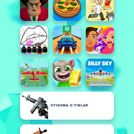
OTISHMA OʻYINLAR