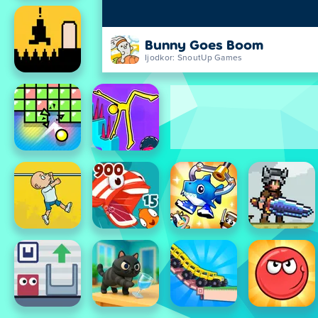
Bunny Goes Boom
Ijodkor: SnoutUp Games