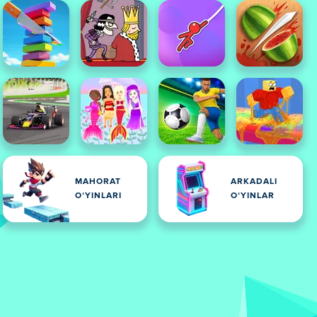
MAHORAT
ARKADALI
OʻYINLARI
OʻYINLAR