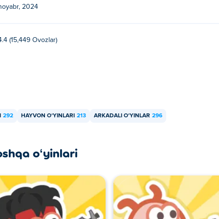
noyabr, 2024
4.4 (15,449 Ovozlar)
I
292
HAYVON OʻYINLARI
213
ARKADALI OʻYINLAR
296
oshqa oʻyinlari