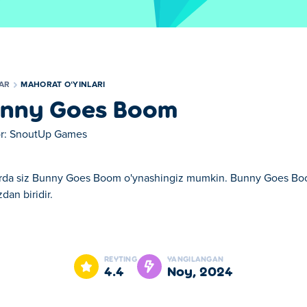
LAR
MAHORAT OʻYINLARI
nny Goes Boom
r:
SnoutUp Games
rda siz Bunny Goes Boom o'ynashingiz mumkin. Bunny Goes Boom
zdan biridir.
z mumkin. Bunny Goes Boom bizning tanlangan Mahorat oʻyinlari 
REYTING
YANGILANGAN
4.4
noy, 2024