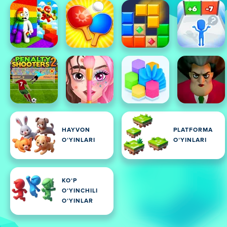
HAYVON
PLATFORMA
OʻYINLARI
OʻYINLARI
KOʻP
OʻYINCHILI
OʻYINLAR