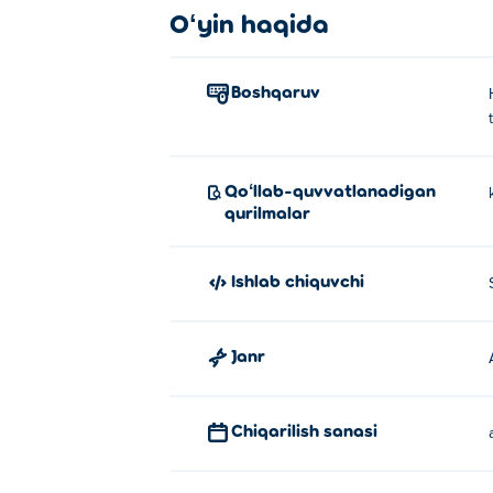
Oʻyin haqida
Boshqaruv
Qoʻllab-quvvatlanadigan
qurilmalar
Ishlab chiquvchi
Janr
Chiqarilish sanasi