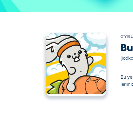
OʻYIN
Bu
Ijodko
Bu ye
larimi
Bu yerda siz Bunny Goes Boom o'ynashingi