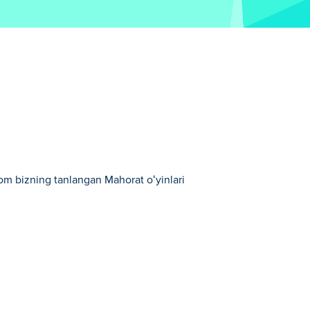
 bizning tanlangan Mahorat oʻyinlari
larimizdan biridir.