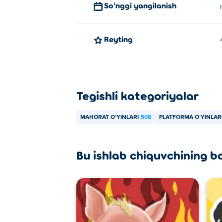
Soʻnggi yangilanish
Reyting
Tegishli kategoriyalar
MAHORAT OʻYINLARI
508
PLATFORMA OʻYINLAR
Bu ishlab chiquvchining b