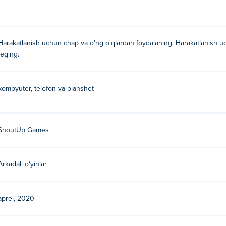
Harakatlanish uchun chap va o'ng o'qlardan foydalaning. Harakatlanish 
teging.
kompyuter, telefon va planshet
SnoutUp Games
Arkadali oʻyinlar
aprel, 2020