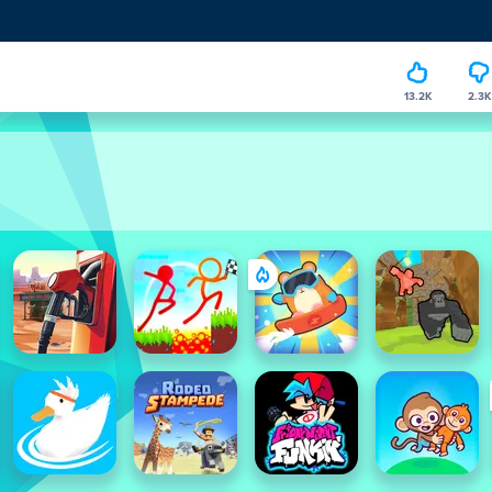
13.2K
2.3K