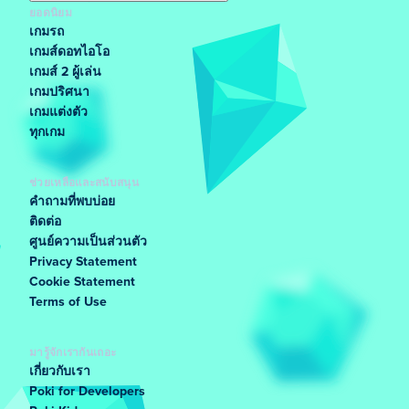
ยอดนิยม
เกมรถ
เกมส์ดอทไอโอ
เกมส์ 2 ผู้เล่น
เกมปริศนา
เกมแต่งตัว
ทุกเกม
ช่วยเหลือและสนับสนุน
คำถามที่พบบ่อย
ติดต่อ
ศูนย์ความเป็นส่วนตัว
Privacy Statement
Cookie Statement
Terms of Use
มารู้จักเรากันเถอะ
เกี่ยวกับเรา
Poki for Developers