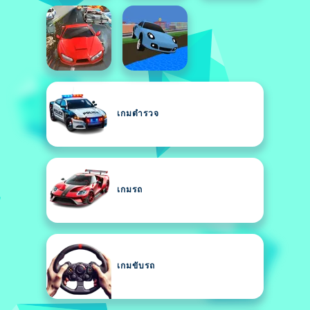
เกมตำรวจ
เกมรถ
เกมขับรถ