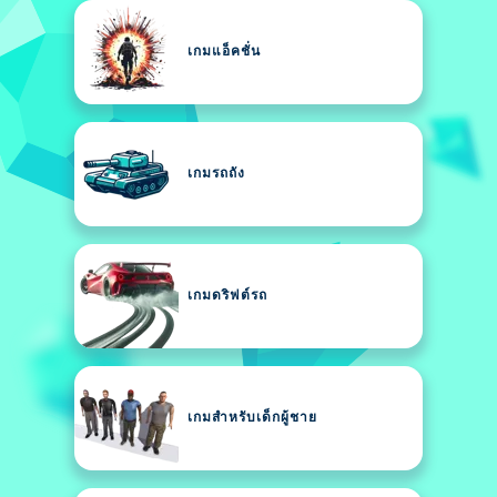
เกมแอ็คชั่น
เกมรถถัง
เกมดริฟต์รถ
เกมสำหรับเด็กผู้ชาย