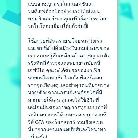
แบบอาชญากร มีเกมแอคชันแก
รนด์เธฟต์ออโตอย่างแรงให้เล่นบน
คอมพิวเตอร์ของคุณฟรี เริ่มการขโมย
รถในโลกเสมือนได้แล้ววันนี้!
ใช้อาวุธที่อันตราย ขโมยรถที่วิ่งเร็ว
และขับซิ่งไปทั่วเมืองในเกมส์ GTA ของ
เรา คุณจะรู้สึกเหมือนเป็นอาชญากรตัว
จริงที่หนีตำรวจและพยายามขับหนี
เอฟบีไอ คุณจะได้ขับรถของมาเฟีย
ช่วยเหลือสมาชิกในแก๊งเพื่อหนีออก
จากจุดเกิดเหตุ และฆ่าทุกคนที่มาขวาง
ทาง! ด้วยฉากแกรนด์เธฟต์ออโตที่มี
มากมายให้เล่น คุณจะได้ใช้ชีวิตที่
เหมือนฝันของอาชญากรทุกแบบเท่าที่
จะจินตนาการได้ เกมของเรามาจากซี
รีส์ GTA ของร็อกสตาร์ รวมถึงเลเวล
ที่มาจากแซนแอนเดรียส์และไชนาทา
วน์วอร์ส!