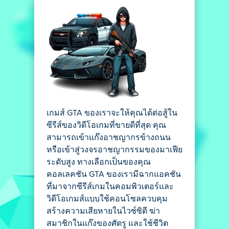
เกมส์ GTA ของเราจะให้คุณได้ต่อสู้ใน
ซีรีส์ของวิดีโอเกมที่ขายดีที่สุด คุณ
สามารถเข้าแก๊งอาชญากรข้างถนน
หรือเข้าสู่วงจรอาชญากรรมของมาเฟีย
ระดับสูง ทางเลือกเป็นของคุณ
คอลเลคชัน GTA ของเรามีฉากแอคชัน
ที่มาจากซีรีส์เกมในคอมพิวเตอร์และ
วิดีโอเกมส์แบบใช้คอนโซลควบคุม
สร้างความเสียหายในไวซ์ซิตี ฆ่า
สมาชิกในแก๊งของศัตรู และใช้ชีวิต