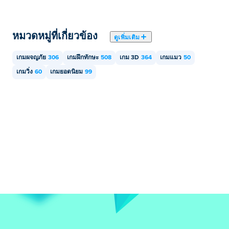
ฉันจะเล่นเกม Talking Tom Gold Run ได้ฟรีได้
อย่างไร?
หมวดหมู่ที่เกี่ยวข้อง
ดูเพิ่มเติม
คุณสามารถเล่น Talking Tom Gold Run ได้ฟรีบน Poki
เกมผจญภัย
306
เกมฝึกทักษะ
508
เกม 3D
364
เกมแมว
50
เกมวิ่ง
60
เกมยอดนิยม
99
ฉันสามารถเล่น Talking Tom Gold Run บน
อุปกรณ์มือถือและคอมพิวเตอร์ได้หรือไม่?
เกม Talking Tom Gold Run สามารถเล่นได้ทั้งบน
คอมพิวเตอร์และอุปกรณ์พกพา เช่น โทรศัพท์และแท็บเล็ต