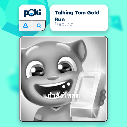
Talking Tom Gold
Run
โดย Outfit7
กำลังโหลด