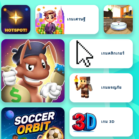
เกมเศรษฐี
เกมคลิกเกอร์
เกมผจญภัย
เกม 3D