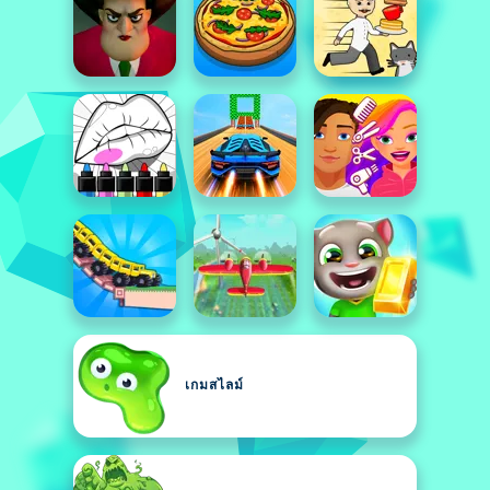
เกมสไลม์