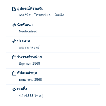
ใครเป็นผู้สร้าง Bufo Merge?
อุปกรณ์ที่รองรับ
Bufo Merge เป็นผลงานสร้างสรรค์ของ Neutronized เล่นเก
เดสก์ท็อป, โทรศัพท์และแท็บเล็ต
มอื่นๆ ของพวกเขาได้ที่ Poki (โปกิ)-
Slime Laboratory
-
Roar
นักพัฒนา
Rampage
-
Slime Laboratory 2
-
Snow Tale
-
Picnic
Neutronized
Penguin
-
Magic Bridge
-
Lost Yeti
-
Yokai Dungeon
-
Mimelet
- drop-wizard-tower-
Dyna Boy
-
Shadow Trick
-
ประเภท
Double Panda
และ
Slime Pizza
-
เกมวางกลยุทธ์
ฉันจะเล่น Bufo Merge ได้ฟรีอย่างไร?
วันวางจำหน่าย
มิถุนายน 2568
คุณสามารถเล่น Bufo Merge ได้ฟรีบนเว็บไซต์
อัปเดตล่าสุด
ฉันสามารถเล่น Bufo Merge บนอุปกรณ์พกพาและ
เดสก์ท็อปได้หรือไม่?
พฤษภาคม 2568
เรตติ้ง
สามารถเล่น Bufo Merge ได้บนคอมพิวเตอร์และอุปกรณ์
พกพาเช่นโทรศัพท์และแท็บเล็ต
4.4 (4,383 โหวต)