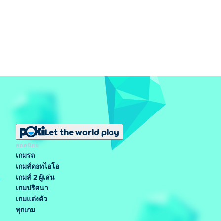
Let the world play
ยอดนิยม
เกมรถ
เกมส์ดอทไอโอ
เกมส์ 2 ผู้เล่น
เกมปริศนา
เกมแต่งตัว
ทุกเกม