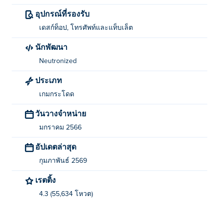
อุปกรณ์ที่รองรับ
เดสก์ท็อป, โทรศัพท์และแท็บเล็ต
นักพัฒนา
Neutronized
ประเภท
เกมกระโดด
วันวางจำหน่าย
มกราคม 2566
อัปเดตล่าสุด
กุมภาพันธ์ 2569
เรตติ้ง
4.3 (55,634 โหวต)