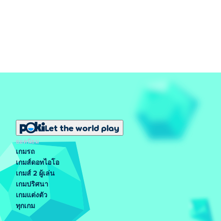
Let the world play
ยอดนิยม
เกมรถ
เกมส์ดอทไอโอ
เกมส์ 2 ผู้เล่น
เกมปริศนา
เกมแต่งตัว
ทุกเกม