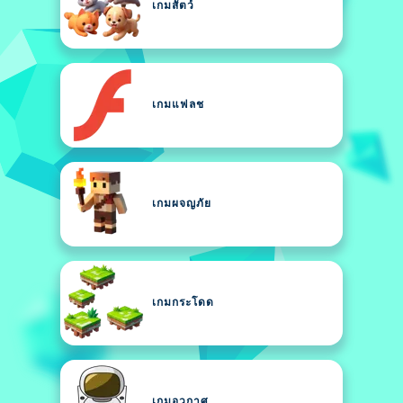
เกมสัตว์
เกมแฟลช
เกมผจญภัย
เกมกระโดด
เกมอวกาศ