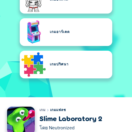
เกมอาร์เคด
เกมปริศนา
เกม
เกมแฟลช
Slime Laboratory 2
โดย
Neutronized