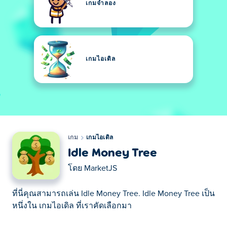
เกมจำลอง
เกมไอเดิล
เกม
เกมไอเดิล
Idle Money Tree
โดย
MarketJS
ที่นี่คุณสามารถเล่น Idle Money Tree. Idle Money Tree เป็น
หนึ่งใน เกมไอเดิล ที่เราคัดเลือกมา
ที่นี่คุณสามารถเล่น Idle Money Tree. Idle Money Tree เป็น