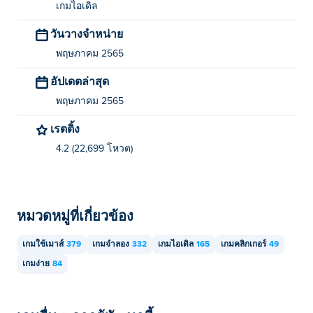
เกมไอเดิล
วันวางจำหน่าย
พฤษภาคม 2565
อัปเดตล่าสุด
พฤษภาคม 2565
เรตติ้ง
4.2 (22,699 โหวต)
หมวดหมู่ที่เกี่ยวข้อง
เกมใช้เมาส์
379
เกมจำลอง
332
เกมไอเดิล
165
เกมคลิกเกอร์
49
เกมง่าย
84