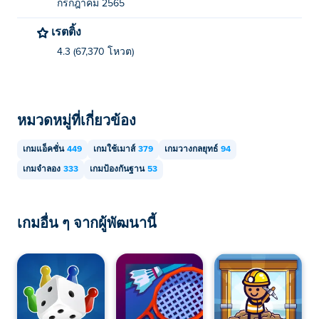
กรกฎาคม 2565
เรตติ้ง
4.3 (67,370 โหวต)
หมวดหมู่ที่เกี่ยวข้อง
เกมแอ็คชั่น
449
เกมใช้เมาส์
379
เกมวางกลยุทธ์
94
เกมจำลอง
333
เกมป้องกันฐาน
53
เกมอื่น ๆ จากผู้พัฒนานี้