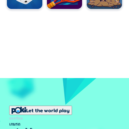
Let the world play
ยอดนิยม
เกมรถ