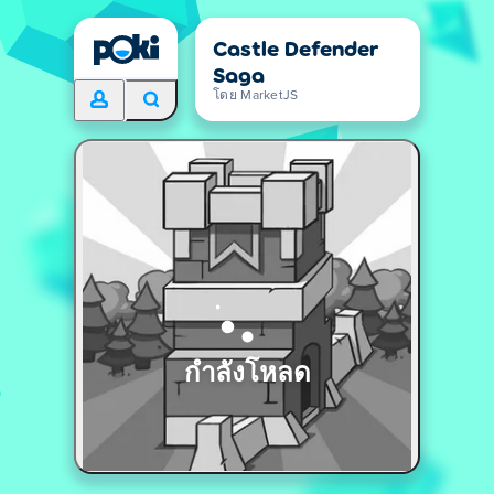
Castle Defender
Saga
โดย MarketJS
กำลังโหลด