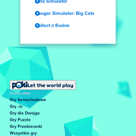
Dino Simulator
Cougar Simulator: Big Cats
Collect n Evolve
Let the world play
POPULARNY
Gry Samochodowe
Gry .io
Gry dla Dwojga
Gry Puzzle
Gry Przebieranki
Wszystkie gry