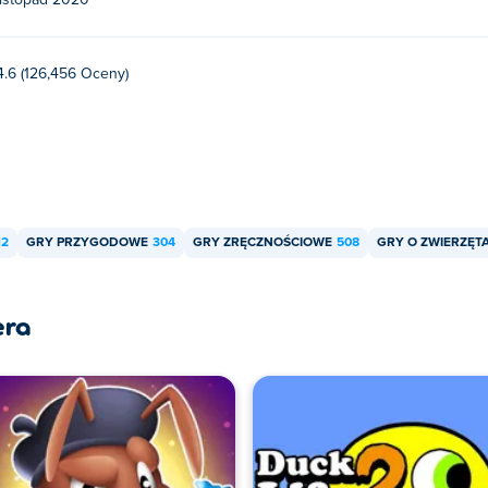
listopad 2020
4.6 (126,456 Oceny)
12
GRY PRZYGODOWE
304
GRY ZRĘCZNOŚCIOWE
508
GRY O ZWIERZĘT
era