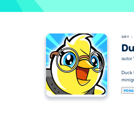
GRY
Du
autor
Duck 
minigr
POKA
Tutaj możesz grać w Duck Life Adventure 