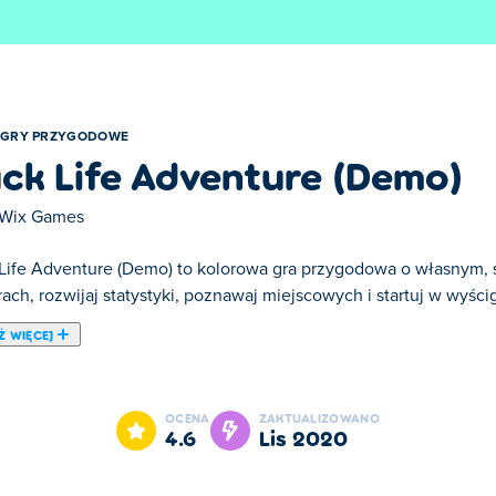
GRY PRZYGODOWE
ck Life Adventure (Demo)
Wix Games
Life Adventure (Demo) to kolorowa gra przygodowa o własnym, 
ach, rozwijaj statystyki, poznawaj miejscowych i startuj w wyści
Ż WIĘCEJ
(Demo). Duck Life Adventure (Demo) jest jedną z naszych ulubio
OCENA
ZAKTUALIZOWANO
4.6
lis 2020