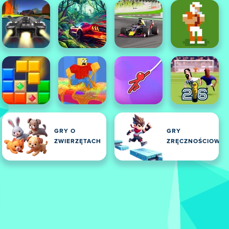
GRY O
GRY
ZWIERZĘTACH
ZRĘCZNOŚCIOWE