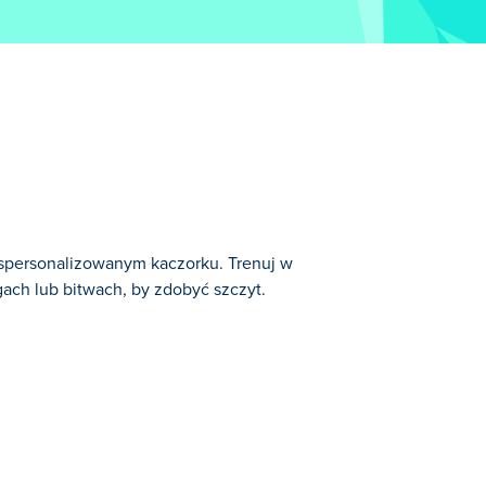
spersonalizowanym kaczorku. Trenuj w
gach lub bitwach, by zdobyć szczyt.
nych gier w kategorii: Gry Przygodowe.