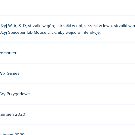
Użyj W, A, S, D, strzałki w górę, strzałki w dół, strzałki w lewo, strzałki 
Użyj Spacebar lub Mouse click, aby wejść w interakcję.
komputer
Wix Games
Gry Przygodowe
sierpień 2020