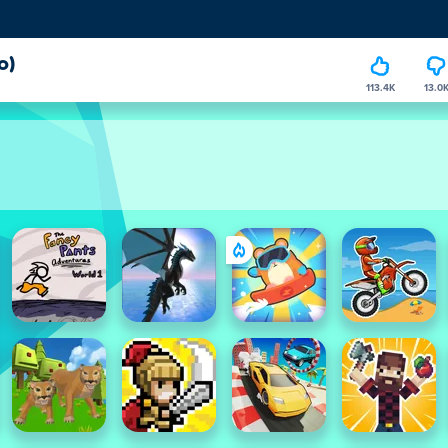
o)
113.4K
13.0