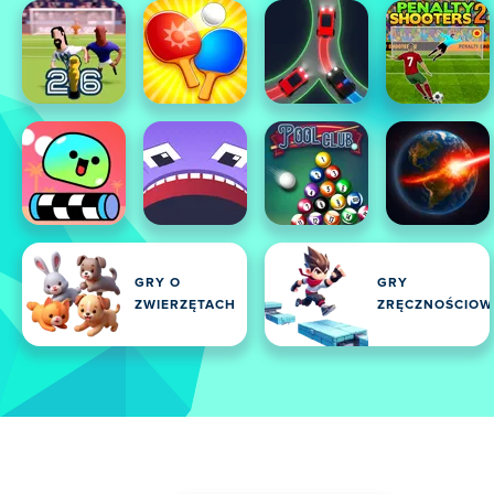
GRY O
GRY
ZWIERZĘTACH
ZRĘCZNOŚCIOW