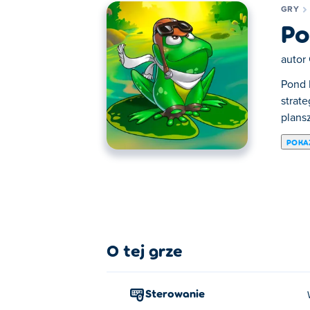
GRY
Po
autor
Pond 
strat
plans
POKA
Tutaj możesz grać w Pond Race. Pond Race
O tej grze
Sterowanie