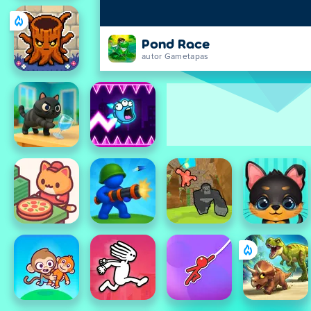
Pond Race
autor Gametapas