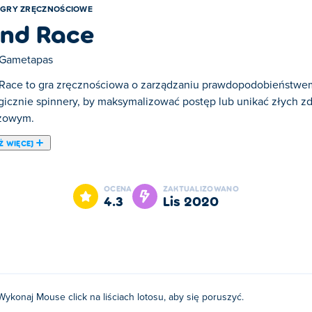
GRY ZRĘCZNOŚCIOWE
nd Race
Gametapas
Race to gra zręcznościowa o zarządzaniu prawdopodobieństwem
egicznie spinnery, by maksymalizować postęp lub unikać złych 
zowym.
Ż WIĘCEJ
 jest jedną z naszych ulubionych gier w kategorii: Gry Zręczno
OCENA
ZAKTUALIZOWANO
4.3
lis 2020
Wykonaj Mouse click na liściach lotosu, aby się poruszyć.