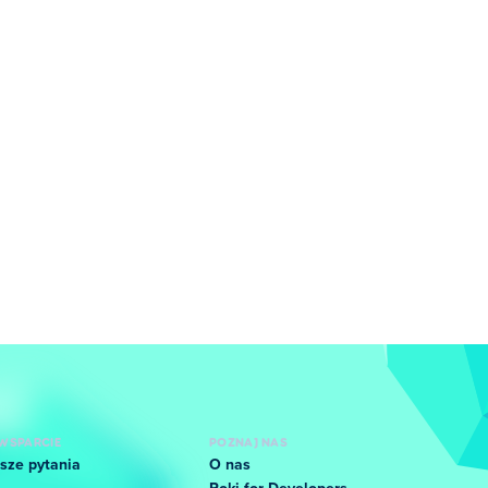
WSPARCIE
POZNAJ NAS
sze pytania
O nas