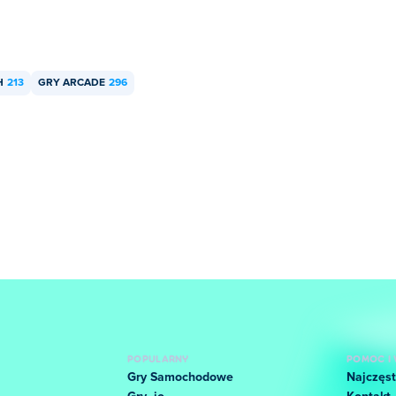
H
213
GRY ARCADE
296
POPULARNY
POMOC I 
Gry Samochodowe
Najczęst